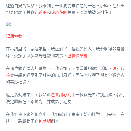
經過白叟的指點，我來到了一個我從未往過的一息。小鎮，在那里
親身經歷了美食
包養網
和
甜心花園
美景，深深地被吸引住了。
短期包養
在小鎮里的一家酒吧里，我碰到了一位觀光達人，我們聊得非常投
緣，交換了良多觀光經驗和故事。
包養俱樂部
在那位觀光達人的建議下，我參加了一次當地的遠足活動，
短期包
養
從中親身經歷到了壯麗的山川風光，同時也收獲了與其他觀光者
的美妙相遇。
遠足活動結束后，我和此
包養甜心網
中一位觀光者特別投緣，我們
決定繼續在一路觀光，并成為了老友。
在我們接下來的觀光中，我們碰到了良多困難和挑戰，可是彼此攙
扶，一路戰勝了它
包養網
們。