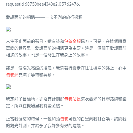
requestId:68753bee4343e2.05762476.
愛護面前的相遇——一次不測的旅行過程
人生不止面前的茍且，還有詩和
包養金額
遠方。可是，在這個瞬息
萬變的世界里，愛護面前的相遇更為主要。這是一個關于愛護面前
相遇的故事，也是一個發生在我身上的故事。
那是一個陽光亮媚的凌晨，我背著行囊走在往往機場的路上，心中
包養網
充滿了等待和興奮。
我定好了目標地，卻沒有計劃好
包養站長
這次觀光的具體路線和設
定，所以在機場里我有些茫然。
正當我發愁的時候，一位和藹
包養
可親的白叟向我打召喚，詢問我
的觀光計劃，并給予了我許多有效的建議。