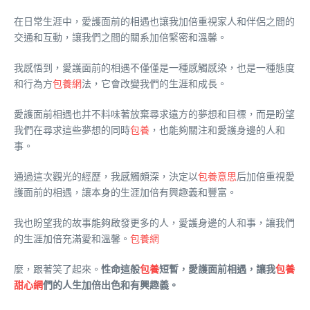
在日常生涯中，愛護面前的相遇也讓我加倍重視家人和伴侶之間的
交通和互動，讓我們之間的關系加倍緊密和溫馨。
我感悟到，愛護面前的相遇不僅僅是一種感觸感染，也是一種態度
和行為方
包養網
法，它會改變我們的生涯和成長。
愛護面前相遇也并不料味著放棄尋求遠方的夢想和目標，而是盼望
我們在尋求這些夢想的同時
包養
，也能夠關注和愛護身邊的人和
事。
通過這次觀光的經歷，我感觸頗深，決定以
包養意思
后加倍重視愛
護面前的相遇，讓本身的生涯加倍有興趣義和豐富。
我也盼望我的故事能夠啟發更多的人，愛護身邊的人和事，讓我們
的生涯加倍充滿愛和溫馨。
包養網
麼，跟著笑了起來。
性命這般
包養
短暫，愛護面前相遇，讓我
包養
甜心網
們的人生加倍出色和有興趣義。