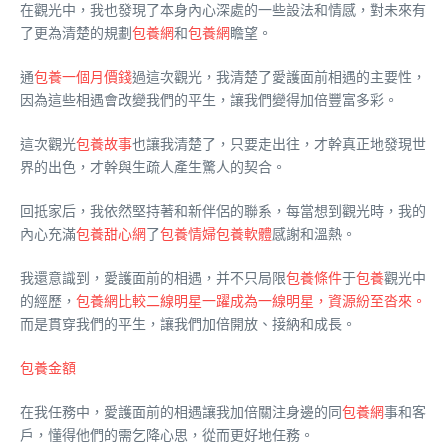
在觀光中，我也發現了本身內心深處的一些設法和情感，對未來有
了更為清楚的規劃
包養網
和
包養網
瞻望。
通
包養一個月價錢
過這次觀光，我清楚了愛護面前相遇的主要性，
因為這些相遇會改變我們的平生，讓我們變得加倍豐富多彩。
這次觀光
包養故事
也讓我清楚了，只要走出往，才幹真正地發現世
界的出色，才幹與生疏人產生驚人的契合。
回抵家后，我依然堅持著和新伴侶的聯系，每當想到觀光時，我的
內心充滿
包養甜心網
了
包養情婦
包養軟體
感謝和溫熱。
我還意識到，愛護面前的相遇，并不只局限
包養條件
于
包養
觀光中
的經歷，
包養網比較二線明星一躍成為一線明星，資源紛至沓來。
而是貫穿我們的平生，讓我們加倍開放、接納和成長。
包養金額
在我任務中，愛護面前的相遇讓我加倍關注身邊的同
包養網
事和客
戶，懂得他們的需乞降心思，從而更好地任務。