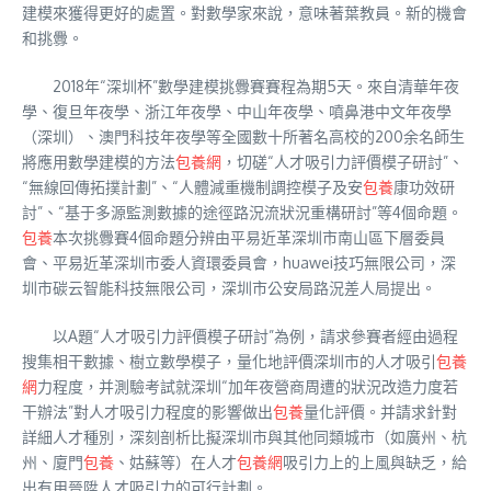
建模來獲得更好的處置。對數學家來說，意味著葉教員。新的機會
和挑釁。
2018年“深圳杯”數學建模挑釁賽賽程為期5天。來自清華年夜
學、復旦年夜學、浙江年夜學、中山年夜學、噴鼻港中文年夜學
（深圳）、澳門科技年夜學等全國數十所著名高校的200余名師生
將應用數學建模的方法
包養網
，切磋“人才吸引力評價模子研討”、
“無線回傳拓撲計劃”、“人體減重機制調控模子及安
包養
康功效研
討”、“基于多源監測數據的途徑路況流狀況重構研討”等4個命題。
包養
本次挑釁賽4個命題分辨由平易近革深圳市南山區下層委員
會、平易近革深圳市委人資環委員會，huawei技巧無限公司，深
圳市碳云智能科技無限公司，深圳市公安局路況差人局提出。
以A題“人才吸引力評價模子研討”為例，請求參賽者經由過程
搜集相干數據、樹立數學模子，量化地評價深圳市的人才吸引
包養
網
力程度，并測驗考試就深圳“加年夜營商周遭的狀況改造力度若
干辦法”對人才吸引力程度的影響做出
包養
量化評價。并請求針對
詳細人才種別，深刻剖析比擬深圳市與其他同類城市（如廣州、杭
州、廈門
包養
、姑蘇等）在人才
包養網
吸引力上的上風與缺乏，給
出有用晉陞人才吸引力的可行計劃。