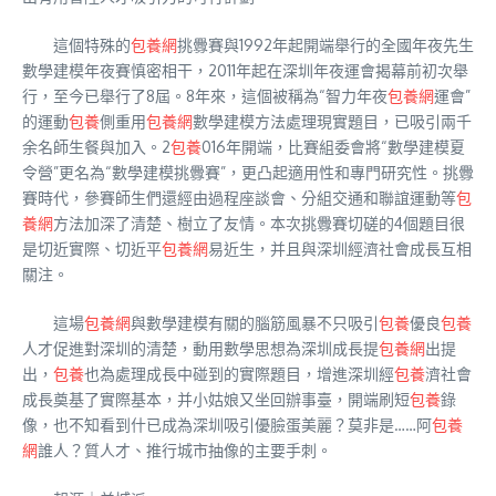
這個特殊的
包養網
挑釁賽與1992年起開端舉行的全國年夜先生
數學建模年夜賽慎密相干，2011年起在深圳年夜運會揭幕前初次舉
行，至今已舉行了8屆。8年來，這個被稱為“智力年夜
包養網
運會”
的運動
包養
側重用
包養網
數學建模方法處理現實題目，已吸引兩千
余名師生餐與加入。2
包養
016年開端，比賽組委會將“數學建模夏
令營”更名為“數學建模挑釁賽”，更凸起適用性和專門研究性。挑釁
賽時代，參賽師生們還經由過程座談會、分組交通和聯誼運動等
包
養網
方法加深了清楚、樹立了友情。本次挑釁賽切磋的4個題目很
是切近實際、切近平
包養網
易近生，并且與深圳經濟社會成長互相
關注。
這場
包養網
與數學建模有關的腦筋風暴不只吸引
包養
優良
包養
人才促進對深圳的清楚，動用數學思想為深圳成長提
包養網
出提
出，
包養
也為處理成長中碰到的實際題目，增進深圳經
包養
濟社會
成長奠基了實際基本，并小姑娘又坐回辦事臺，開端刷短
包養
錄
像，也不知看到什已成為深圳吸引優臉蛋美麗？莫非是……阿
包養
網
誰人？質人才、推行城市抽像的主要手刺。