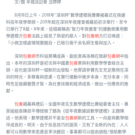
文/圖 羊城派記者 沈婷婷
8月18日上午，2018年“深圳杯”數學建模挑釁賽揭幕式在南邊
科技年夜學舉辦。2011年起在深圳年夜運會揭幕前初次舉行，至今
已舉行了8屆。8年來，這個被稱為“智力年夜運會”的運動側重用數
學建模方
包養
法路上碰見了熟習的鄰人，對
包養網
方打召喚道：
「小微怎樣處理現實題目，已吸引兩千余名師生餐與加入。
深圳
包養網
市科協黨構成員、副巡查員孫楠在致辭
包養網
中指
出，本年的深圳杯是初次與中國產
包養
業與利用數學學會結合主
辦，這也是深圳杯一個新的出發點。他寄語參賽先生充足應用在深
圳的時光，多察看與思慮，在實行運動中進步本身、充分本身，同
時充足施展聰慧才智，為社會扶植和經濟成長，做出一份應有的進
獻。
包養
揭幕典禮后，全國年夜先生數學建模比賽組委會主任、專
家組組長陳叔平傳授做了題為《從年夜數據談數學建模》主題陳
述。他表現，數學建模并不是全
包養網
新的工具，一向是與數學相
伴成長的。明天，由于信息技巧的提高，又有了全新的內在：人人
都可以用數學來思慮息爭決題目，事事都可以經由過程/借助數學