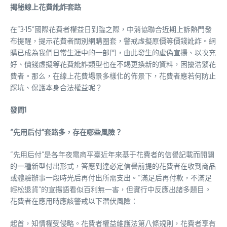
揭秘線上花費訛詐套路
在“3·15”國際花費者權益日到臨之際，中消協聯合近期上訴熱門發
布提醒，提示花費者闊別網購圈套，警戒虛擬原價等價錢訛詐。網
購已成為我們日常生涯中的一部門，由此發生的虛偽宣揚、以次充
好、價錢虛擬等花費訛詐類型也在不竭更換新的資料，困擾浩繁花
費者。那么，在線上花費場景多樣化的佈景下，花費者應若何防止
踩坑、保護本身合法權益呢？
發問1
“先用后付”套路多，存在哪些風險？
“先用后付”是各年夜電商平臺近年來基于花費者的信譽記載而開闢
的一種新型付出形式，答應到達必定信譽前提的花費者在收到商品
或體驗辦事一段時光后再付出所需支出。“滿足后再付款，不滿足
輕松退貨”的宣揚語看似百利無一害，但實行中反應出諸多題目。
花費者在應用時應該警戒以下潛伏風險：
起首，知情權受侵略。花費者權益維護法第八條規則，花費者享有