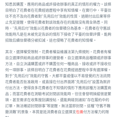
知悉其購置、應用的商品或許接收辦事的真正的情形的權力。該條
目明白了花費者在花費經過歷程中享有知情權。在實行中，平臺往
往不克不及向花費者對“先用后付”效能的性質、過期付出后果等停
止充足提醒，使得花費者對該效能存在的風險沒有周全熟悉。同
時，“先用后付”效能以花費者的信譽積分為基本，花費者在守舊該
效能時凡是在未被充足告訴的情形下接收了平臺的信譽評價，能夠
招致后續信譽積分被扣減，這也侵略了花費者的知情權。
其次，選擇權受限制。花費者權益維護法第九條規則，花費者有權
自立選擇供給商品或許辦事的運營者，自立選擇商品種類或許辦事
方法，自立決議購置或許不購置任何一種商品、接收或許不接收任
何一項辦事。該條目明白了花費者在花費經過歷程中享有選擇權。
對于“先用后付”效能的守舊，大都平臺或僅以不易發覺的方法訊問
花費者能否批准啟用，或直接在付出界面將“先用后付”設置為默許
付出方法，使得良多花費者在不知情的情形下應用該種方法購置商
品；而當花費者在測驗考試封閉該效能時，往往會發明操縱很是繁
瑣，甚至需求在收集搜刮講授帖，還能夠碰到諸如“存在履約中的
訂單，無法確認封閉辦事”等提醒，無法當即封閉。這種“守舊不難
撤消難”的景象，本質是抵消費者自立選擇支
包養
付方法權力的限