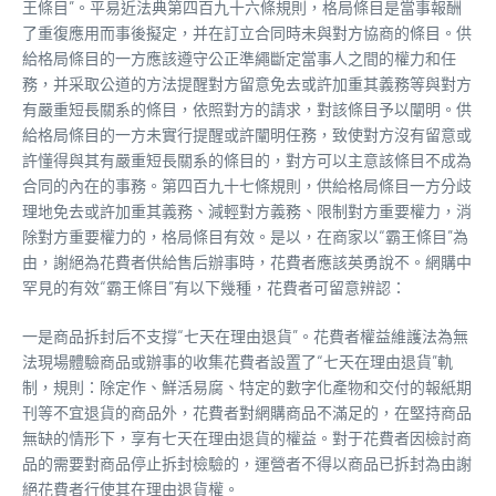
王條目”。平易近法典第四百九十六條規則，格局條目是當事報酬
了重復應用而事後擬定，并在訂立合同時未與對方協商的條目。供
給格局條目的一方應該遵守公正準繩斷定當事人之間的權力和任
務，并采取公道的方法提醒對方留意免去或許加重其義務等與對方
有嚴重短長關系的條目，依照對方的請求，對該條目予以闡明。供
給格局條目的一方未實行提醒或許闡明任務，致使對方沒有留意或
許懂得與其有嚴重短長關系的條目的，對方可以主意該條目不成為
合同的內在的事務。第四百九十七條規則，供給格局條目一方分歧
理地免去或許加重其義務、減輕對方義務、限制對方重要權力，消
除對方重要權力的，格局條目有效。是以，在商家以“霸王條目”為
由，謝絕為花費者供給售后辦事時，花費者應該英勇說不。網購中
罕見的有效“霸王條目”有以下幾種，花費者可留意辨認：
一是商品拆封后不支撐“七天在理由退貨”。花費者權益維護法為無
法現場體驗商品或辦事的收集花費者設置了“七天在理由退貨”軌
制，規則：除定作、鮮活易腐、特定的數字化產物和交付的報紙期
刊等不宜退貨的商品外，花費者對網購商品不滿足的，在堅持商品
無缺的情形下，享有七天在理由退貨的權益。對于花費者因檢討商
品的需要對商品停止拆封檢驗的，運營者不得以商品已拆封為由謝
絕花費者行使其在理由退貨權。