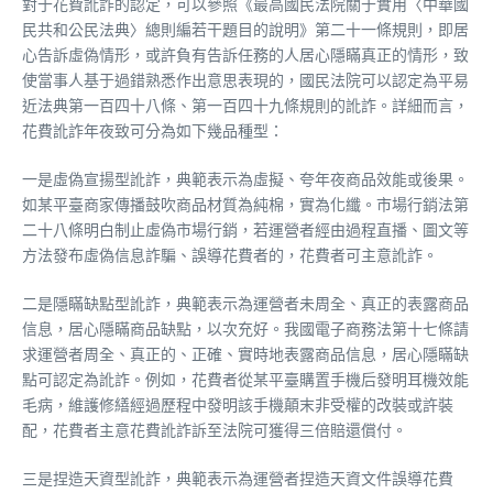
對于花費訛詐的認定，可以參照《最高國民法院關于實用〈中華國
民共和公民法典〉總則編若干題目的說明》第二十一條規則，即居
心告訴虛偽情形，或許負有告訴任務的人居心隱瞞真正的情形，致
使當事人基于過錯熟悉作出意思表現的，國民法院可以認定為平易
近法典第一百四十八條、第一百四十九條規則的訛詐。詳細而言，
花費訛詐年夜致可分為如下幾品種型：
一是虛偽宣揚型訛詐，典範表示為虛擬、夸年夜商品效能或後果。
如某平臺商家傳播鼓吹商品材質為純棉，實為化纖。市場行銷法第
二十八條明白制止虛偽市場行銷，若運營者經由過程直播、圖文等
方法發布虛偽信息詐騙、誤導花費者的，花費者可主意訛詐。
二是隱瞞缺點型訛詐，典範表示為運營者未周全、真正的表露商品
信息，居心隱瞞商品缺點，以次充好。我國電子商務法第十七條請
求運營者周全、真正的、正確、實時地表露商品信息，居心隱瞞缺
點可認定為訛詐。例如，花費者從某平臺購置手機后發明耳機效能
毛病，維護修繕經過歷程中發明該手機顛末非受權的改裝或許裝
配，花費者主意花費訛詐訴至法院可獲得三倍賠還償付。
三是捏造天資型訛詐，典範表示為運營者捏造天資文件誤導花費