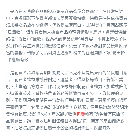
二是收貨人簽收商品即視為承認商品德量合適商定。在日常生涯
中，良多情形下花費者都無法當面簽收快遞，快遞員往往依花費者
請求將商品放在快遞柜、代收點或家門口，此時物流信息固然顯示
“已簽收”，但花費者尚未檢查商品的現實情形。是以，運營者供給
的格局條目中“簽收即視為承認商品德量”等外容，本質上增添了快
遞員作為第三方職員的檢驗任務，免去了商家本身對商品德量應承
當的義務，轉嫁了商品因貨色運輸所發生的在途風險，該“霸王條
目”應屬有效。
三是花費者超越貳言期對網購商品不克不及提出東西的品質題目貳
言。花費者權益維護律例定，運營者不得以格局條目、告訴、講
明、店堂通告等方法，作出消除或許限制花費者權力、加重或許免
去運營者義務、減輕花費者義務等抵消費者不公正、分歧理的規
則，不得應用格局條目并借助技巧手腕強迫買賣。葛密斯經由過程
平臺網購了一套長度為2.1米的沙發，送抵家五個月后她忽然發明沙
發現實長度只要1.95米，商家卻以收條
包養
載有“貨色若有東西的
品質題目，請于簽收后10個任務日內提出”這一商定的來由謝絕處
置，后法院認定該條目屬于不公正的格局條目，應屬有效。