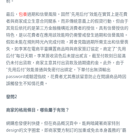
制。
最后，
包養
過期和信譽風險。固然“先用后付”效能在實質上是花費
者與商家成立生意合同關系，而非傳統意義上的假貸行動，但由于
其背后依托的是第三方金融機構抵消費者的授信，具有信譽授信的
特色，是以花費者在應用該效能時仍需警戒發生過期和信譽風險。
假如未能在規則時光內完成付款，將會見臨過期所需支出和信譽喪
失。如李某在電商平臺購置商品時與商家簽訂協定，商定了“先用
后付”每日天期，李某簽收貨色后未提出貳言，截至付款刻日屆滿
仍未付出貨款，商家主意其付出貨款及過期違約金。此外，由于
“先用后付”效能普通與免密付出綁定，下單付出無須輸出
password或驗證指紋，花費者尤其應該留意防止在閱讀商品時因
誤觸發生不知情花費。
發問2
商家的格局條目，哪些屬于有效？
網購愈發便利快捷，但在商品概況頁中，能夠暗藏著商家特別
design的文字圈套，即商家雙方制訂的加重或免去本身義務的“霸