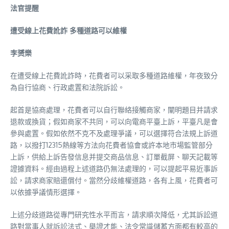
法官提醒
遭受線上花費訛詐 多種道路可以維權
李赟樂
在遭受線上花費訛詐時，花費者可以采取多種道路維權，年夜致分
為自行協商、行政處置和法院訴訟。
起首是協商處理，花費者可以自行聯絡接觸商家，闡明題目并請求
退款或換貨；假如商家不共同，可以向電商平臺上訴，平臺凡是會
參與處置。假如依然不克不及處理爭議，可以選擇符合法規上訴道
路，以撥打12315熱線等方法向花費者協會或許本地市場監管部分
上訴，供給上訴告發信息并提交商品信息、訂單截屏、聊天記載等
證據資料。經由過程上述道路仍無法處理的，可以提起平易近事訴
訟，請求商家賠還償付。當然分歧維權道路，各有上風，花費者可
以依據爭議情形選擇。
上述分歧道路從專門研究性水平而言，請求順次降低，尤其訴訟道
路對當事人就訴訟法式、舉證才能、法令常識儲蓄方面都有較高的