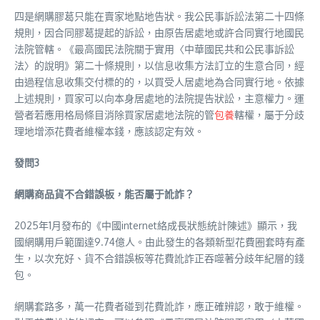
四是網購膠葛只能在賣家地點地告狀。我公民事訴訟法第二十四條
規則，因合同膠葛提起的訴訟，由原告居處地或許合同實行地國民
法院管轄。《最高國民法院關于實用〈中華國民共和公民事訴訟
法〉的說明》第二十條規則，以信息收集方法訂立的生意合同，經
由過程信息收集交付標的的，以買受人居處地為合同實行地。依據
上述規則，買家可以向本身居處地的法院提告狀訟，主意權力。運
營者若應用格局條目消除買家居處地法院的管
包養
轄權，屬于分歧
理地增添花費者維權本錢，應該認定有效。
發問3
網購商品貨不合錯誤板，能否屬于訛詐？
2025年1月發布的《中國internet絡成長狀態統計陳述》顯示，我
國網購用戶範圍達9.74億人。由此發生的各類新型花費圈套時有產
生，以次充好、貨不合錯誤板等花費訛詐正吞噬著分歧年紀層的錢
包。
網購套路多，萬一花費者碰到花費訛詐，應正確辨認，敢于維權。