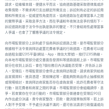
請求。從維權本錢、便捷水平而言，協商道路基礎采取德律風或許
收集情勢，不需求再行支出額定所需支出；訴訟則有必定的訴訟周
期和所需支出。從威望性角度而言，協商道路旨在處理當事人之間
的實際爭議，采取息爭方法，而在爭議較年夜無法息爭的情形下，
訴訟道路則基于法令作出孰是孰非的鑒定，不只會結局性處理當事
人爭議，也會了了響應爭議的法令規定。
向市場監管部分上訴則處于協商與訴訟道路之間，是市場監管部分
根據相干法令查詢拜訪處置花費者爭議的行政道路。花費者可以經
由過程全國12315平臺(網站、App、微信大眾號)，撥打12315熱線，
向本地市場監管部分遞交書面告發資料等道路提起上訴。市場監管
部分在收到上訴后，會在7個任務日內決議能否受理，并告訴上訴
人。受理后，市場監管部分會停止查詢拜訪取證，請求商家供給商
品宣揚資料、進貨憑證、質檢陳述等，還能夠對商品停止抽樣檢測
或現場檢討，查詢拜訪商家能否存在虛偽宣揚、訛詐花費者等守法
行動。就花費者和商家之間的爭議，市場監管部分會組織調停、息
爭。若查實存在守法行動的，市場監管部分普通會在受理后90日
內作出處分決議，責令商家整改、罰款、撤消營業執照等。若上訴
人對不予受理、不予處分決議不滿的，還可依法請求行政復議或向