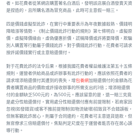
者。如花費者從某網店購置著名白酒后，發明該店展白酒發賣天資
是捏造的，且所購名酒為冒充商品，此時可主意假一賠三。
四是價錢虛擬型訛詐，在實行中重要表示為年夜數據殺熟、價錢明
降暗漲等情勢。《制止價錢訛詐行動的規則》第七條明白，虛擬原
價，虛擬降價緣由，虛偽優惠折價，謊稱降價或許將要降價，欺騙
別人購置等行動屬于價錢訛詐。對于價錢訛詐行動，花費者可請求
按許諾價錢實行或主意賠還償付。
對于花費訛詐的法令后果，根據我國花費者權益維護法第五十五條
規則，運營者供給商品或許辦事有訛詐行動的，應該依照花費者的
請求增添賠還償付其遭到的喪失，增
包養網
加賠還償付的金額為花
費者購置商品的價款或許接收辦事的所需支出的3倍；增添賠還償
付的金額缺乏500元的，為500元。應該留意的是，退一賠三究竟
是處分性賠還償付，實用處分性賠還償付應有前提限制，若商家因
忽視(如發錯貨)或客不雅前提限制(如物流破壞)招致貨不合錯誤板，
但無客觀訛詐居心，則屬于合同違約，花費者可主意退貨退款，但
無官僚求三倍賠還償付，焦點判定尺度在于運營者能否存在居心誤
導行動。