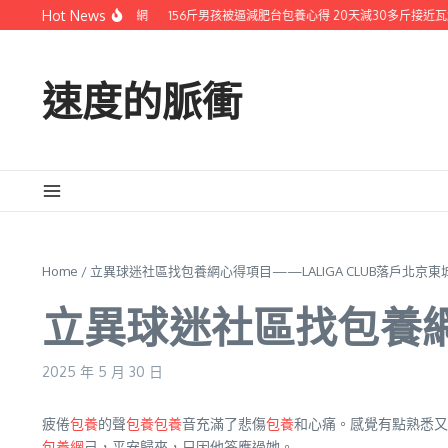
Skip to content
Hot News
養網站比擬開新局_中國網
156斤男孩被逼減肥台包養心得 20天減30多斤接近瓦
速度的脈衝
Home
/
立異球迷社區找包養網心得項目——LALIGA CLUB落戶北京東
立異球迷社區找包養網心
2025 年 5 月 30 日
疲倦
包養
的聲
包養
包養
音充滿了悲傷
包養
和心痛。感覺有點熟悉又
包養網
己，平安歸來，只因他答應過她。