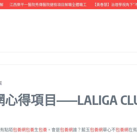
解
江西樂平一醫院秀傳醫院健檢項目解職全體職工
【黃春慧】治理學視角下“不
城
得項目——LALIGA C
有點陌
包養網
包養
生
包養
。會是
包養網
誰？藍玉
包養網
華心不
包養網
在焉