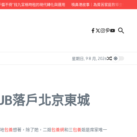
偏不倚”找九宮格時租的現代轉化與運用
噴鼻港故事｜為貧苦家庭教導查包養價錢“
星期日, 9 8 月, 2026
LUB落戶北京東城
地
包養
想著，除了她，二姐
包養網
和三
包養
姐是席家唯一