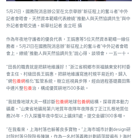
5月21日，國務院消息辦公室在北京舉辦“新征程上的奮斗者”中外
記者會晤會，天然資本範疇代表繚繞“推動人與天然協調共生”與中
外記者會晤交通。新華社記者 金立旺 攝
作為年夜地守護者的優良代表，王娟惠等5位天然資本範疇一線任
務者，5月21日在國務院消息辦“新征程上的奮斗者”中外記者會晤
會上，繚繞“推動人與天然協調共生”說心得、談領會，一五一十。
“田長的職責就是把耕地維護好！”浙江省桐鄉市崇福鎮東安村村委
會主任、村級田長王娟惠，把耕地維護寫進村規平易近約，歸入
“網
包養網
格化”監管系統，樹立巡視員步隊，經由過程基礎農田集
中連片整
包養
治，構成優質耕地1500多畝。
“我就像地球大夫一樣診斷
包養網
地球
包養網
結構，探尋資本動力
礦產。”山東省地礦局第六地質年夜隊年夜隊長丁正江扎根地質任
務26年，介入探獲年夜中型以上礦床11處，提交金礦1300多噸。
“在我看來，上海村落也躲著良多寶物。”上海市城市計劃design研
討院村落分院院長陳琳，作為一名村落義務計劃師萍蹤遍布上海村