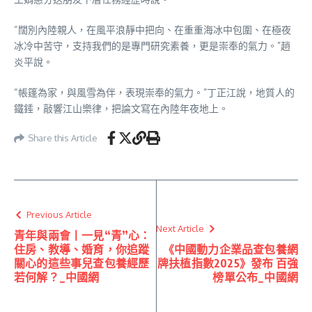
“闊別內陸親人，在風平浪靜中把向、在重重海冰中包圍、在極夜
冰冷中苦守，支持我們的是專門研究素養，更是崇奉的氣力。”趙
炎平說。
“帳篷為家，與風雪為伴，表現崇奉的氣力。”丁正江說，地質人的
鐵錘，敲響江山樂律，把論文寫在內陸年夜地上。
Share this Article
Previous Article
Next Article
青年與兩會丨一見“青”心：
住房、教導、婚育，你追蹤
《中國動力企業品查包養網
關心的這些事兒查包養經歷
牌扶植指數2025》發布 百強
若何解？_中國網
榜單公布_中國網