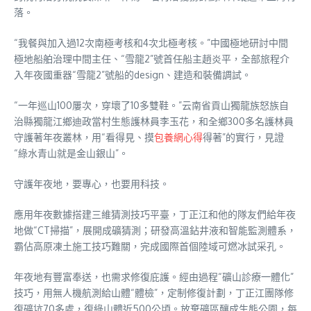
落。
“我餐與加入過12次南極考核和4次北極考核。”中國極地研討中間
極地船舶治理中間主任、“雪龍2”號首任船主趙炎平，全部旅程介
入年夜國重器“雪龍2”號船的design、建造和裝備調試。
“一年巡山100屢次，穿壞了10多雙鞋。”云南省貢山獨龍族怒族自
治縣獨龍江鄉迪政當村生態護林員李玉花，和全鄉300多名護林員
守護著年夜叢林，用“看得見、摸
包養網心得
得著”的實行，見證
“綠水青山就是金山銀山”。
守護年夜地，要專心，也要用科技。
應用年夜數據搭建三維猜測技巧平臺，丁正江和他的隊友們給年夜
地做“CT掃描”，展開成礦猜測；研發高溫鉆井液和智能監測體系，
霸佔高原凍土施工技巧難關，完成國際首個陸域可燃冰試采孔。
年夜地有豐富奉送，也需求修復庇護。經由過程“礦山診療一體化”
技巧，用無人機航測給山體“體檢”，定制修復計劃，丁正江團隊修
復礦坑70多處，復綠山體近500公頃。放棄礦區釀成生態公園，每