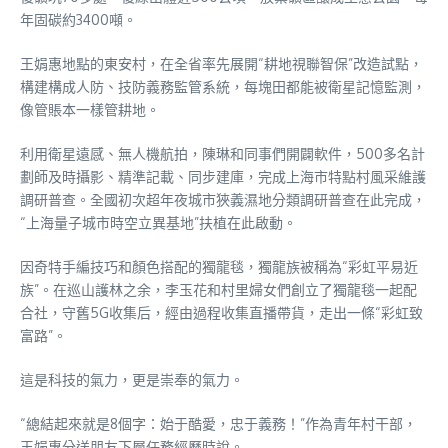
年固碳約3400噸。
王娟惠地點的東安村，在全省率先展開“耕地視聯智保”改造試點，
構建構成人防、技防義務監管系統，每塊田都能被衛星記憶監測，
像管賬本一樣管耕地。
利用衛星遠感、無人機航拍，陳琳和同事們開闢軟件，500多名計
劃師及時攝影、精準記載、同步建庫，完成上海市特點村風采維護
調研普查。全國初次超年夜城市狹義濕地分類調研普查在此完成，
“上海量子城市時空立異基地”扶植在此啟動。
因奇特手編技巧和顏色搭配的獨龍毯，獨龍族被稱為“彩虹平易近
族”。在巡山護林之余，李玉花和村里婦女們創立了獨龍毯一起配
合社，守舊5G收集后，經由過程收集直播帶貨，走出一條“彩虹致
富路”。
這是科技的氣力，更是崇奉的氣力。
“總結起來就是8個字：始于酷愛，忠于義務！”作為青年村干部，
王娟惠分送朋友下層任務經歷時說。