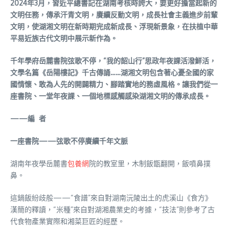
2024年3月，習近平總書記在湖南考核時誇大，要更好擔當起新的
文明任務，傳承汗青文明，賡續反動文明，成長社會主義進步前輩
文明，使湖湘文明在新時期完成新成長、浮現新景象，在扶植中華
平易近族古代文明中展示新作為。
千年學府岳麓書院弦歌不停，“我的韶山行”思政年夜課活潑鮮活，
文學名篇《岳陽樓記》千古傳誦……湖湘文明包含著心憂全國的家
國情懷、敢為人先的開闢精力、腳踏實地的務虛風格。讓我們從一
座書院、一堂年夜課、一個地標感觸感染湖湘文明的傳承成長。
——編 者
一座書院——弦歌不停賡續千年文脈
湖南年夜學岳麓書
包養網
院的教室里，木制飯甑翻開，飯噴鼻撲
鼻。
這鍋飯紛歧般——“食譜”來自對湖南沅陵出土的虎溪山《食方》
漢簡的釋讀，“米種”來自對湖湘農業史的考據，“技法”則參考了古
代食物產業實際和湘菜巨匠的經歷。