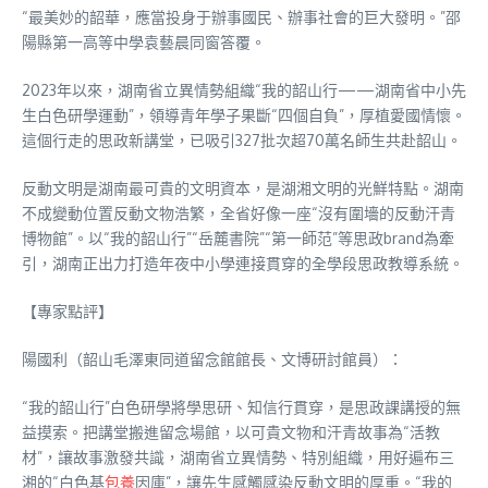
“最美妙的韶華，應當投身于辦事國民、辦事社會的巨大發明。”邵
陽縣第一高等中學袁藝晨同窗答覆。
2023年以來，湖南省立異情勢組織“我的韶山行——湖南省中小先
生白色研學運動”，領導青年學子果斷“四個自負”，厚植愛國情懷。
這個行走的思政新講堂，已吸引327批次超70萬名師生共赴韶山。
反動文明是湖南最可貴的文明資本，是湖湘文明的光鮮特點。湖南
不成變動位置反動文物浩繁，全省好像一座“沒有圍墻的反動汗青
博物館”。以“我的韶山行”“岳麓書院”“第一師范”等思政brand為牽
引，湖南正出力打造年夜中小學連接貫穿的全學段思政教導系統。
【專家點評】
陽國利（韶山毛澤東同道留念館館長、文博研討館員）：
“我的韶山行”白色研學將學思研、知信行貫穿，是思政課講授的無
益摸索。把講堂搬進留念場館，以可貴文物和汗青故事為“活教
材”，讓故事激發共識，湖南省立異情勢、特別組織，用好遍布三
湘的“白色基
包養
因庫”，讓先生感觸感染反動文明的厚重。“我的