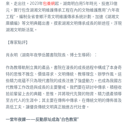
來、走出往。2023年
包養網
起，湖南明白用5年時光、投進33億
元，實行包含湖湘文明維護傳承工程在內的文物維護應用“六年夜
工程”，編制全省會鄉汗青文明維護傳承系統計劃，加速《湖湘文
庫續編》等文明典籍出書，摸索湖湘文明傳承成長的新途徑，浮現
湖湘文明新活氣。
【專家點評】
肖永明（湖南年夜學岳麓書院院長、博士生導師）：
作為教導軌制立異的產品，書院在漫長的成長過程中構成了本身奇
特的思惟不雅念、價值尋求、文明傳統、教導理念、辦學作風。這
些精力底蘊不只為現代書院的成長注進了強盛動力，也成為我國古
代教導工作改造與成長的主要鑒戒。我們要在研討中傳承，積極收
拾前輩留上去的典籍、思惟，并將現代先賢的物資、精力遺產領導
至古代人的生涯中；其主要在傳佈中傳承，在傳統文明的傳佈普及
高低工夫，讓優良傳統文明真正融進古代社會。
一堂年夜課——反動原址成為“白色教室”