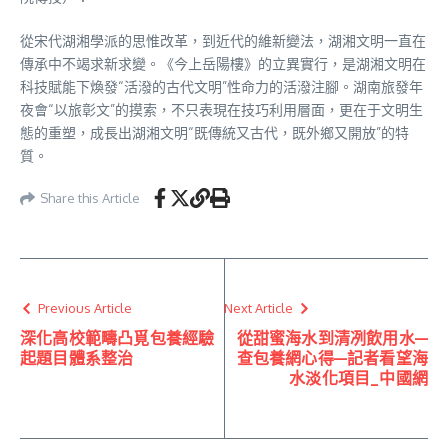
從宋代湖湘學派的思惟改革，到近代的維新變法，湖湘文明一直在
傳承中不竭求新求變。《今上岳陽樓》的立異實行，是湖湘文明在
科技賦能下煥發“活潑的古代文明”性命力的活潑注腳。湖南旅發年
夜會“以旅彰文”的摸索，不只表現在技巧利用層面，更在于文明生
態的重塑，成長出湖湘文明“既傳統又古代，既外鄉又開放”的特
質。
Share this Article
Previous Article
Next Article
深化高校範疇凸覓包養經驗
從甜蜜海水到清冽飲用水—
起題目體系整治
查包養網心得—記者看望海
水淡化項目_中國網