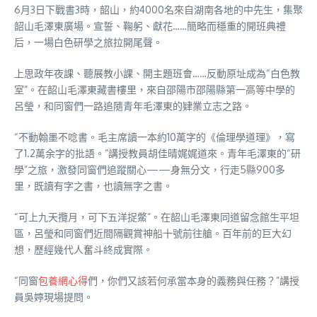
6月3日下戰書3時，韶山，約4000名來自湖南各地的中先生，集聚
韶山毛澤東廣場。宣誓、鞠躬、獻花……簡略而穩重的開班典禮
后，一場白色研學之旅拉開尾聲。
上思政年夜課、聽展教小課、開主題班會……反動原址成為“白色教
室”。在韶山毛澤東藏書樓里，來自邵陽市邵陽縣第一高等中學的
呂瑩，和同窗們一路追隨青年毛澤東的肄業立志之路。
“不動翰墨不唸書。毛主席讀一本約10萬字的《倫理學道理》，寫
了1.2萬余字的批語。”講授教員胡佳晴娓娓道來。青年毛澤東的“研
學”之旅，激發同窗們追蹤關心——身無分文，行走5縣900多
里，既讀有字之書，也讀無字之書。
“可上九天攬月，可下五洋捉鱉”。在韶山毛澤東同道留念館生平坦
區，呂瑩和同窗們近間隔觀賞神船十號前往艙。百年前的巨大幻
想，歷經幾代人奮斗終成實際。
“同窗
包養網心得
們，你們又該若何承當本身的義務與任務？”講授
員吳婷現場提問。