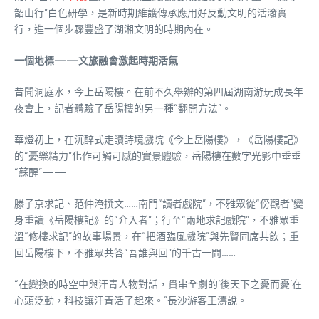
韶山行”白色研學，是新時期維護傳承應用好反動文明的活潑實
行，進一個步驟豐盛了湖湘文明的時期內在。
一個地標——文旅融會激起時期活氣
昔聞洞庭水，今上岳陽樓。在前不久舉辦的第四屆湖南游玩成長年
夜會上，記者體驗了岳陽樓的另一種“翻開方法”。
華燈初上，在沉醉式走讀詩境戲院《今上岳陽樓》，《岳陽樓記》
的“憂樂精力”化作可觸可感的實景體驗，岳陽樓在數字光影中垂垂
“蘇醒”——
滕子京求記、范仲淹撰文……南門“讀者戲院”，不雅眾從“傍觀者”變
身重讀《岳陽樓記》的“介入者”；行至“兩地求記戲院”，不雅眾重
溫“修樓求記”的故事場景，在“把酒臨風戲院”與先賢同席共飲；重
回岳陽樓下，不雅眾共答“吾誰與回”的千古一問……
“在變換的時空中與汗青人物對話，貫串全劇的‘後天下之憂而憂’在
心頭泛動，科技讓汗青活了起來。”長沙游客王濤說。