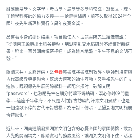
融匯簡帛學、文字學、考古學、農學等多學科常識，凝集文、理、
工跨學科導師的協力支撐——恰是這鍋飯，前不久取得2024年全
國年夜先生新理科實行立異年夜賽金獎。
品嘗著本身的研討結果，項目擔任人、岳麓書院先生羅佳奕說：
“從湖南玉蟾巖出土稻谷顆粒，到湖南雜交水稻研討不竭獲得新結
果，稻米一直與湖南慎密相連，成為這片地盤上生生不息的文明符
號。”
幽幽天井，文脈連綿。岳
包養
麓書院將書院制教導、導師制培育與
古代高級教導相聯合，既誇大慎密的師生互動，又重視先生的自立
進修；既領導先生展開跨學科一起配合探討，破解文明
“password”，也激勵先生在細分範疇不竭鉆研，潛心修煉冷門盡
學……這座千年學府，不只是人們探古訪幽的汗青文明景點，也是
一個弦歌不停的古代研討機構，為研討、傳承、弘揚湖湘文明施展
奇特感化。
近年來，湖南連續發掘湖湘文明包含的心憂全國的家國情懷、敢為
人先的開闢精力、腳踏實地的務虛風格，讓湖湘文明傳下往、活起