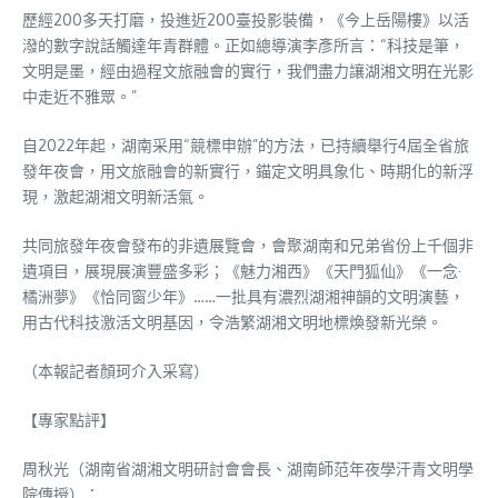
歷經200多天打磨，投進近200臺投影裝備，《今上岳陽樓》以活
潑的數字說話觸達年青群體。正如總導演李彥所言：“科技是筆，
文明是墨，經由過程文旅融會的實行，我們盡力讓湖湘文明在光影
中走近不雅眾。”
自2022年起，湖南采用“競標申辦”的方法，已持續舉行4屆全省旅
發年夜會，用文旅融會的新實行，錨定文明具象化、時期化的新浮
現，激起湖湘文明新活氣。
共同旅發年夜會發布的非遺展覽會，會聚湖南和兄弟省份上千個非
遺項目，展現展演豐盛多彩；《魅力湘西》《天門狐仙》《一念·
橘洲夢》《恰同窗少年》……一批具有濃烈湖湘神韻的文明演藝，
用古代科技激活文明基因，令浩繁湖湘文明地標煥發新光榮。
（本報記者顏珂介入采寫）
【專家點評】
周秋光（湖南省湖湘文明研討會會長、湖南師范年夜學汗青文明學
院傳授）：