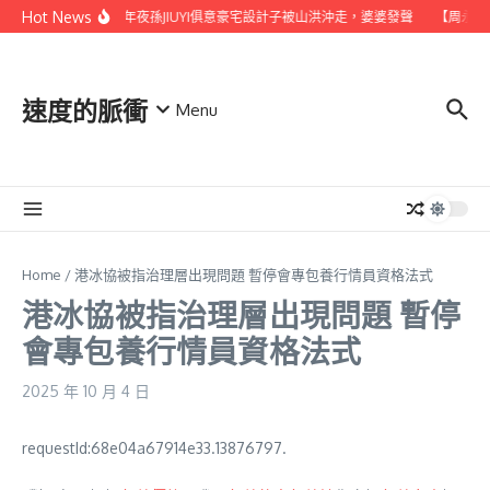
Skip to content
Hot News
兒媳和年夜孫JIUYI俱意豪宅設計子被山洪沖走，婆婆發聲
【周永西
速度的脈衝
Menu
Home
/
港冰協被指治理層出現問題 暫停會專包養行情員資格法式
港冰協被指治理層出現問題 暫停
會專包養行情員資格法式
2025 年 10 月 4 日
requestId:68e04a67914e33.13876797.