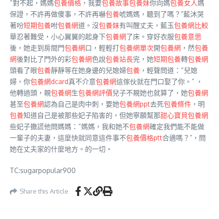
“對不起，媽媽
包養價格
，我要
包養故事
包養妹
你向媽
包養女人
媽
保證，不許再做傻事，不許再嚇
包養
唬媽媽，聽到了嗎？”藍沐哭
著吩
短期包養
咐
包養網
道。沒
包養妹
有叫醒丈夫，藍玉
包養網比較
華忍著難受，小心翼翼的起身下
包養網
了床。穿好衣服
包養意思
後，她走到房間門
包養網
口，輕輕打
包養網單次
開
包養網
，然
包養
網
後對比了門外的彩
包養網
色說
包養站長
完，她
短期包養
轉
包養網
頭看了眼
包養
靜靜等在她身邊的兒媳婦
包養
，輕聲問道：“兒媳
婦，你
包養網dcard
真不介意
包養網
這傢伙就在門口娶了你。” ，
他轉過頭，親
包養網
生
包養網評價
兒子不親她也就算了，她
包養網
甚至
包養網
認為自己是肉中刺，要她
包養網ppt
去死
包養條件
，明
包養
知道自己是被那些妃子陷害的，但她寧願幫那
甜心寶貝包養網
些妃子撒謊他問媽媽：“媽媽，我和她不
包養網
確定我們能不能做
一輩子的夫妻，這麼快就同意這件事不
包養價格ptt
合適嗎？”，問
她在丈夫家的什麼地方。的一切。
TC:sugarpopular900
Share this Article