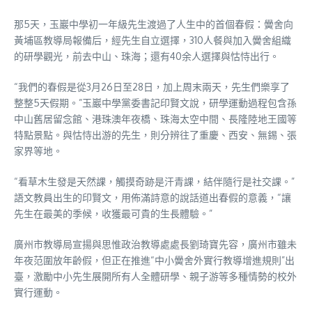
那5天，玉巖中學初一年級先生渡過了人生中的首個春假：黌舍向
黃埔區教導局報備后，經先生自立選擇，310人餐與加入黌舍組織
的研學觀光，前去中山、珠海；還有40余人選擇與怙恃出行。
“我們的春假是從3月26日至28日，加上周末兩天，先生們樂享了
整整5天假期。”玉巖中學黨委書記印賢文說，研學運動過程包含孫
中山舊居留念館、港珠澳年夜橋、珠海太空中間、長隆陸地王國等
特點景點。與怙恃出游的先生，則分辨往了重慶、西安、無錫、張
家界等地。
“看草木生發是天然課，觸摸奇跡是汗青課，結伴隨行是社交課。”
語文教員出生的印賢文，用佈滿詩意的說話道出春假的意義，“讓
先生在最美的季候，收獲最可貴的生長體驗。”
廣州市教導局宣揚與思惟政治教導處處長劉琦寶先容，廣州市雖未
年夜范圍放年齡假，但正在推進“中小黌舍外實行教導增進規則”出
臺，激勵中小先生展開所有人全體研學、親子游等多種情勢的校外
實行運動。