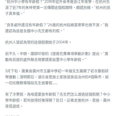
“杭州中小學有年齡假？”2018年從外省考進浙江年夜學，在杭州生
涯了近7年的朱梓熒第一次傳聞這個假期時，頗感別緻，“杭州的孩
子真幸福。”
“良多處所還沒有年齡假？”26歲的杭州姑娘富樂寧也很不測，“我
還認為這是全國中小先生都有的假。”
杭州人習認為常的這個假期始于2004年。
前不久，中辦、國辦印發的《提振花費專項舉動計劃》提出，“激
勵有前提的處所聯合現實摸索設置中小學年齡假。”
3月下旬，廣東省廣州市玉巖中學初一年級先生展開了初次春假研
學運動；清明節后，湖北省恩施土家族苗族自治州的4個縣市，給
一切任務教導階段先生放春假……
有了冷寒假，為啥還要放年齡假？先生們怎么渡過這個假期？中小
學年齡假，若何放得好推得開？近日，記者走進杭州、恩施、廣州
尋覓謎底。