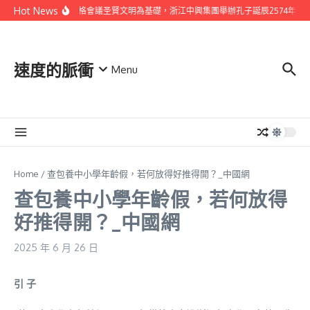
Skip to content
Hot News
以找九宮格會議圣賢文明為基礎，浙江中興集團舉辦孔子誕辰2574年祭孔
速度的脈衝
Menu
Home
/
查包養中小學年齡假，若何放得好推得開？_中國網
查包養中小學年齡假，若何放得
好推得開？_中國網
2025 年 6 月 26 日
引 子