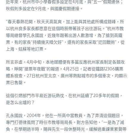
近年來，杭州市中小學春假多設定在4月底，與“五一”假期連休；
秋假則多設定在9月底，與國慶假期連接。
“春天春熱花開，秋天天高氣爽，加上能與其他處所構成錯峰，所
以杭州良多家長都愿意在這個時辰帶著孩子出往游玩。”杭州市教
導局總督學孔永國說，近幾年跟著出游人數激增，為了搶到高鐵
票，有的家長“持續幾天睡欠好”，還有的家長采取“迂回戰術”，從
上海、姑蘇等地訂票。
所言非虛。4月中旬，本地媒體便有多篇反應杭州家長制定各類攻
略，睜開“搶票年夜戰”的報道。4月25日，記者從鐵路12306購票
體系檢查，27日杭州至北京、廣州等熱點城市的多個車次，均顯示
票已售罄。
這個引燃部門市平易近游玩熱忱、在杭州延續了20多年的假期，
是怎么出爐的？
孔永國說，2004年，他在一所高中當教員，為了弄清這個題目，
專門打德律風問了時任市教導局局長。對方告知他，“一是為了減
負，在學期過半時，賜與先生一段休整時光，緩解過重課業累贅帶