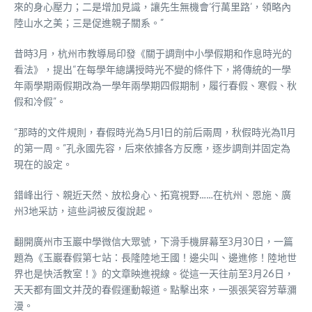
來的身心壓力；二是增加見識，讓先生無機會‘行萬里路’，領略內
陸山水之美；三是促進親子關系。”
昔時3月，杭州市教導局印發《關于調劑中小學假期和作息時光的
看法》，提出“在每學年總講授時光不變的條件下，將傳統的一學
年兩學期兩假期改為一學年兩學期四假期制，履行春假、寒假、秋
假和冷假”。
“那時的文件規則，春假時光為5月1日的前后兩周，秋假時光為11月
的第一周。”孔永國先容，后來依據各方反應，逐步調劑并固定為
現在的設定。
錯峰出行、親近天然、放松身心、拓寬視野……在杭州、恩施、廣
州3地采訪，這些詞被反復說起。
翻開廣州市玉巖中學微信大眾號，下滑手機屏幕至3月30日，一篇
題為《玉巖春假第七站：長隆陸地王國！邊尖叫、邊進修！陸地世
界也是快活教室！》的文章映進視線。從這一天往前至3月26日，
天天都有圖文并茂的春假運動報道。點擊出來，一張張笑容芳華瀰
漫。