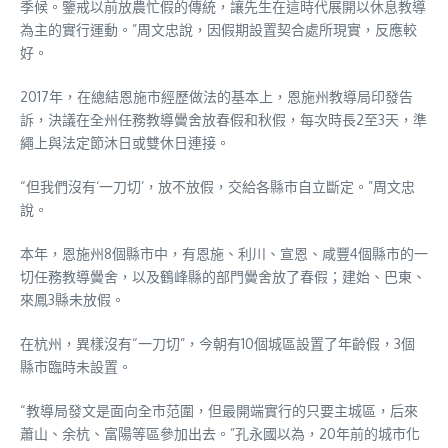
季候。鑒戒以前放農忙假的傳統，讓先生在這時代展開以休息教導
為主的實行運動。”周文忠說，因假期設置契合處所現實，反應較
好。
2017年，在總結恩施市經歷做法的基本上，恩施州教導局印發告
訴，決議在全州任務教導黌舍放春假和秋假，每次時長2至3天，準
繩上與法定節沐日或雙休日連接。
“但我們沒有‘一刀切’，放不放假，交給各縣市自立斷定。”周文忠
說。
本年，恩施州8個縣市中，有恩施、利川、宣恩、咸豐4個縣市的一
切任務教導黌舍，以及鶴峰縣的部門黌舍放了春假；建始、巴東、
來鳳3縣未放假。
在杭州，異樣沒有“一刀切”，今朝有10個城區設置了年齡假，3個
縣市臨時未設置。
“教導局發文是面向全市范圍，但最開端實行的只要主城區，后來
蕭山、余杭、富陽等區參加出去。”孔永國以為，20年前的城市化