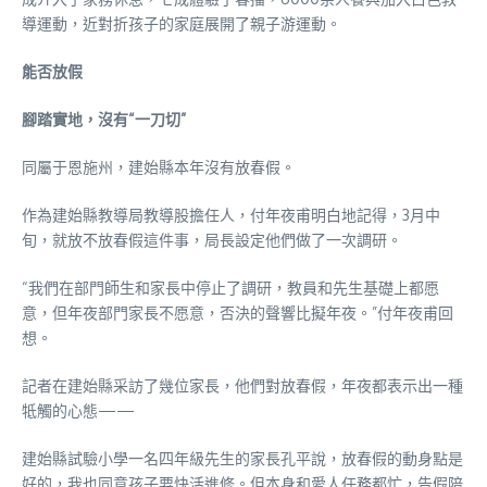
導運動，近對折孩子的家庭展開了親子游運動。
能否放假
腳踏實地，沒有“一刀切”
同屬于恩施州，建始縣本年沒有放春假。
作為建始縣教導局教導股擔任人，付年夜甫明白地記得，3月中
旬，就放不放春假這件事，局長設定他們做了一次調研。
“我們在部門師生和家長中停止了調研，教員和先生基礎上都愿
意，但年夜部門家長不愿意，否決的聲響比擬年夜。”付年夜甫回
想。
記者在建始縣采訪了幾位家長，他們對放春假，年夜都表示出一種
牴觸的心態——
建始縣試驗小學一名四年級先生的家長孔平說，放春假的動身點是
好的，我也同意孩子要快活進修。但本身和愛人任務都忙，告假陪