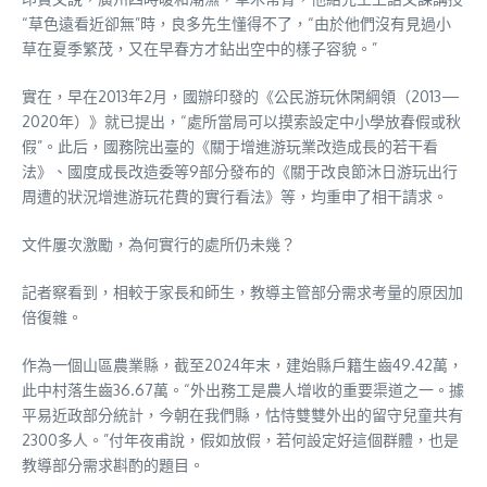
“草色遠看近卻無”時，良多先生懂得不了，“由於他們沒有見過小
草在夏季繁茂，又在早春方才鉆出空中的樣子容貌。”
實在，早在2013年2月，國辦印發的《公民游玩休閑綱領（2013—
2020年）》就已提出，“處所當局可以摸索設定中小學放春假或秋
假”。此后，國務院出臺的《關于增進游玩業改造成長的若干看
法》、國度成長改造委等9部分發布的《關于改良節沐日游玩出行
周遭的狀況增進游玩花費的實行看法》等，均重申了相干請求。
文件屢次激勵，為何實行的處所仍未幾？
記者察看到，相較于家長和師生，教導主管部分需求考量的原因加
倍復雜。
作為一個山區農業縣，截至2024年末，建始縣戶籍生齒49.42萬，
此中村落生齒36.67萬。“外出務工是農人增收的重要渠道之一。據
平易近政部分統計，今朝在我們縣，怙恃雙雙外出的留守兒童共有
2300多人。”付年夜甫說，假如放假，若何設定好這個群體，也是
教導部分需求斟酌的題目。