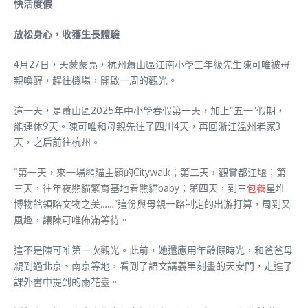
快活度假
放松身心，收獲生長體驗
4月27日，天蒙蒙亮，杭州蕭山區江南小學三年級先生陳可唯被母
親喚醒，趕往機場，開啟一周的觀光。
這一天，是蕭山區2025年中小學春假第一天，加上“五一”假期，
能連休9天。陳可唯和母親先往了四川4天，再回浙江溫州老家3
天，之后前往杭州。
“第一天，來一場熊貓主題的Citywalk；第二天，觀賞都江堰；第
三天，往年夜熊貓繁育基地看熊貓baby；第四天，到三
包養
星堆
博物館領略文物之美……”這份與母親一路制定的出游打算，周到又
風趣，讓陳可唯佈滿等待。
這不是陳可唯第一次觀光。此前，她還應用年齡假時光，和爸爸母
親到過北京、南京等地，看到了語文講義里刻畫的天安門，走進了
課外書中提到的雨花臺。