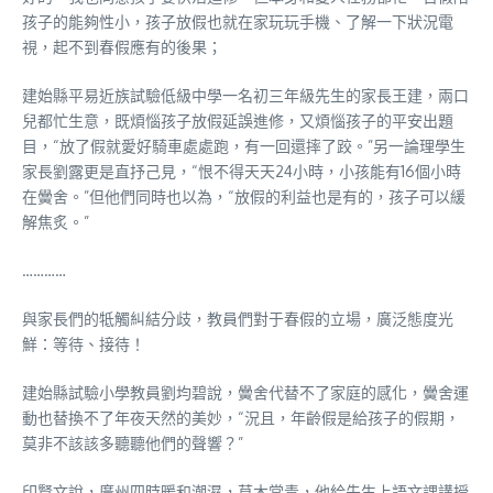
孩子的能夠性小，孩子放假也就在家玩玩手機、了解一下狀況電
視，起不到春假應有的後果；
建始縣平易近族試驗低級中學一名初三年級先生的家長王建，兩口
兒都忙生意，既煩惱孩子放假延誤進修，又煩惱孩子的平安出題
目，“放了假就愛好騎車處處跑，有一回還摔了跤。”另一論理學生
家長劉露更是直抒己見，“恨不得天天24小時，小孩能有16個小時
在黌舍。”但他們同時也以為，“放假的利益也是有的，孩子可以緩
解焦炙。”
…………
與家長們的牴觸糾結分歧，教員們對于春假的立場，廣泛態度光
鮮：等待、接待！
建始縣試驗小學教員劉均碧說，黌舍代替不了家庭的感化，黌舍運
動也替換不了年夜天然的美妙，“況且，年齡假是給孩子的假期，
莫非不該該多聽聽他們的聲響？”
印賢文說，廣州四時暖和潮濕，草木常青，他給先生上語文課講授