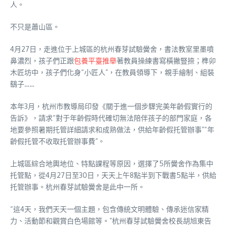
人。
不只是蕭山區。
4月27日，走進位于上城區的杭州春芽試驗黌舍，書法教室里墨噴
鼻濃烈，孩子們正跟
包養平臺推舉
著教員操練書寫橫撇豎捺；榫卯
木匠坊中，孩子們化身“小匠人”，在教員領導下，親手繪制、組裝
鷂子……
本年3月，杭州市教導局印發《關于進一個步驟完美年齡假實行的
告訴》，請求“對于年齡假時代確切無法陪伴孩子的部門家庭，各
地要參照暑期托管詳細請求和成熟做法，供給年齡假托管辦事”“年
齡假托管不收取托管辦事費”。
上城區綜合地輿地位、特點課程等原因，選擇了5所黌舍作為集中
托管點，從4月27日至30日，天天上午8點半到下戰書5點半，供給
托管辦事。杭州春芽試驗黌舍是此中一所。
“這4天，我們天天一個主題，包含傳統文明體驗、傳承迷信家精
力、活動節和觀賞白色場館等。”杭州春芽試驗黌舍校長胡旭東告