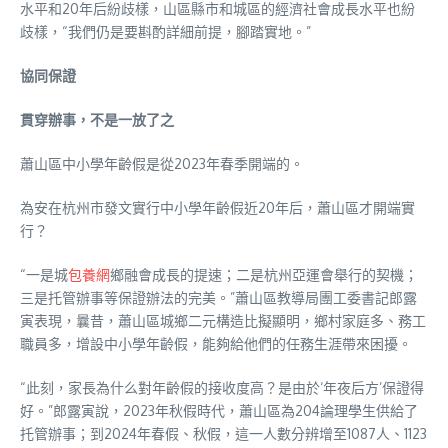
水平和20年后紛歧樣，山區縣市和城區的經濟社會成長水平也紛
歧樣，“我們仍是要斟酌詳細前提，腳踏實地。”
協同保證
貫穿辦事，不是一放了之
蕭山區中小學年齡假是從2023年春季開端的。
為安在杭州市發文實行中小學年齡假近20年后，蕭山區才開端實
行？
“一是城
包養網
鄉融會成長的提速；二是杭州亞運會舉行的契機；
三是托管辦事等保證辦法的完美。”蕭山區教導局團工委書記郎露
寅表現，曩昔，蕭山區城鄉二元構造比擬顯明，鄉村家庭多、務工
職員多，增設中小學年齡假，能夠給他們的任務生涯帶來困擾。
“此刻，家長為什么對年齡假的接收度高？是由於‘年夜后方’保證得
好。”郎露寅說，2023年秋假時代，蕭山區為204論理學生供給了
托管辦事；到2024年春假、秋假，這一人數分辨增至1087人、1123