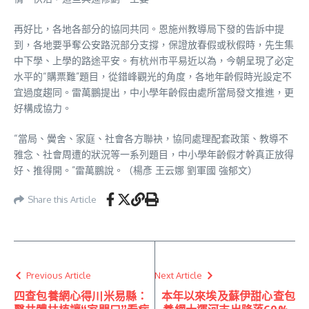
再好比，各地各部分的協同共同。恩施州教導局下發的告訴中提
到，各地要爭奪公安路況部分支撐，保證放春假或秋假時，先生集
中下學、上學的路途平安。有杭州市平易近以為，今朝呈現了必定
水平的“購票難”題目，從錯峰觀光的角度，各地年齡假時光設定不
宜過度趨同。雷萬鵬提出，中小學年齡假由處所當局發文推進，更
好構成協力。
“當局、黌舍、家庭、社會各方聯袂，協同處理配套政策、教導不
雅念、社會周遭的狀況等一系列題目，中小學年齡假才幹真正放得
好、推得開。”雷萬鵬說。（楊彥 王云娜 劉軍國 強郁文）
Share this Article
Previous Article
Next Article
四查包養網心得川米易縣：
本年以來埃及蘇伊甜心查包