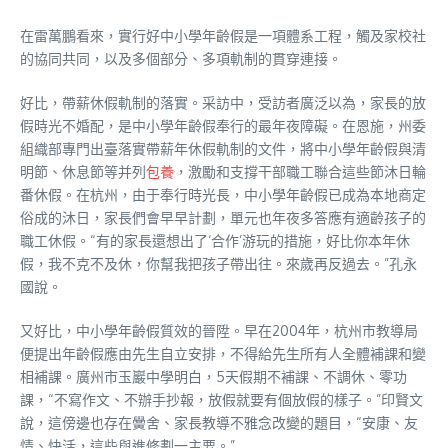
在雷萬鵬看來，實行好中小學年齡假是一項體系工程，觸及家校社
的協同共同，以及多個部分、多項軌制的貫穿連接。
好比，帶薪休假軌制的落實。采訪中，受訪者廣泛以為，家長的放
假時光不婚配，是中小學年齡假奉行的最年夜障礙。在恩施，州委
組織部專門出臺落實帶薪年休假軌制的文件，將中小學年齡假與清
明節、休息節等并列
包養
，激勵和支撐干部職工聯合這些節沐日輪
番休假。在杭州，由于奉行時光長，中小學年齡假已成為本地商定
俗成的沐日，家長們會早早計劃，單元也年夜多答應有適齡孩子的
職工休假。“有的家長還想出了‘合作’游玩的措施，好比你本年休
假，我不克不及休，你幫我把孩子帶出往。來歲再反過去。”孔永
國說。
又好比，中小學年齡假質效的晉陞。早在2004年，杭州市教導局
便提出年齡假應由先生自立安排，不得給先生所有人全體補課和變
相補課。廣州市玉巖中學明白，5天假期不補課、不調休、零功
課，“不寫作文、不辦手抄報，放假就要有個放假的樣子。”印賢文
說，這傍邊也存在黌舍、家長教導不雅念改變的題目，“安康、友
情、快活，這些與進修劃一主要。”