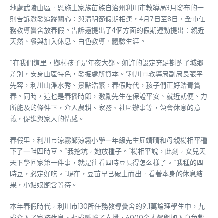
地處武陵山區，恩施土家族苗族自治州利川市教導局3月發布的一
則告訴激發追蹤關心：與清明節假期相連，4月7日至8日，全市任
務教導黌舍放春假。告訴還提出了4個方面的假期運動提出：親近
天然、餐與加入休息、白色教導、體驗生涯。
“在我們這里，鄉村孩子是年夜大都。如許的設定充足斟酌了城鄉
差別，安身山區特色，發掘處所資本。”利川市教導局副局長張平
先容，利川山淨水秀、景點浩繁，春假時代，孩子們正好踏青賞
春。同時，這也是春播時節，激勵先生在保證平安、就近就便、力
所能及的條件下，介入農耕、家務、社區辦事等，領會休息的意
義，促進與家人的情感。
春假里，利川市涼霧鄉涼霧小學一年級先生屈靖晴和母親楊相平種
下了一畦四時豆。“我挖坑，她放種子。”楊相平說，此刻，女兒天
天下學回家第一件事，就是往看四時豆長得怎么樣了。“我種的四
時豆，必定好吃。”現在，豆苗早已破土而出，看著本身的休息結
果，小姑娘飽含等待。
本年春假時代，利川市130所任務教導黌舍的9.1萬論理學生中，九
成介入了家務休息，七成體驗了春播，6000余人餐與加入白色教