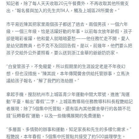
知記者，除了每人天天收取20元午餐費外，不再收取其他所需支
出，“報名餐與加入的先生共114人，觸及上城區28所黌舍。”
市平易近陳其把家里兩個孩子都送了過去。兩個男孩，一個六年
級，一個三年級，恰是活躍好動的年事。以前每次放年齡假，孩子
卻是喝彩雀躍，他和愛人就暗暗憂愁——他任務忙走不開，愛人
是幼兒園教員，也不克不及回回告假。是以，前幾年，他們要么把
孩子交給外公外婆照看，要么送到浙江金華的爺爺奶奶家。
“白叟管孩子，不免寵愛，所以假期里的生涯設定老是不年夜幻
想，但也沒措施。”陳其說，本年傳聞黌舍供給托管辦事，立馬決
議給孩子報名，“解了我們的浩劫題。”
拿起手機，搜刮杭州市上城區青少年運動中間大眾號，進進“淘運
動”平臺，輸出“春假”二字，上城區教導局任務教導科科長程艷給記
者展現：除了5個集中托管點，還有區內其他黌舍舉行的各類不花
錢“玩轉春假”運動，以及一些機構展開的免費運動。
“多層面、多情勢的辦事和運動，知足家長和先生的多樣化需求。”
程艷說，本年春假，5個集中托管點共接受了約500論理學生。