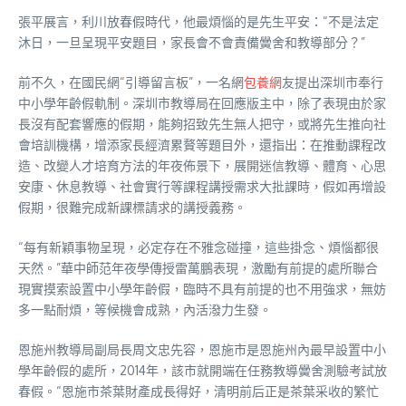
張平展言，利川放春假時代，他最煩惱的是先生平安：“不是法定
沐日，一旦呈現平安題目，家長會不會責備黌舍和教導部分？”
前不久，在國民網“引導留言板”，一名網
包養網
友提出深圳市奉行
中小學年齡假軌制。深圳市教導局在回應版主中，除了表現由於家
長沒有配套響應的假期，能夠招致先生無人把守，或將先生推向社
會培訓機構，增添家長經濟累贅等題目外，還指出：在推動課程改
造、改變人才培育方法的年夜佈景下，展開迷信教導、體育、心思
安康、休息教導、社會實行等課程講授需求大批課時，假如再增設
假期，很難完成新課標請求的講授義務。
“每有新穎事物呈現，必定存在不雅念碰撞，這些掛念、煩惱都很
天然。”華中師范年夜學傳授雷萬鵬表現，激勵有前提的處所聯合
現實摸索設置中小學年齡假，臨時不具有前提的也不用強求，無妨
多一點耐煩，等候機會成熟，內活潑力生發。
恩施州教導局副局長周文忠先容，恩施市是恩施州內最早設置中小
學年齡假的處所，2014年，該市就開端在任務教導黌舍測驗考試放
春假。“恩施市茶葉財產成長得好，清明前后正是茶葉采收的繁忙