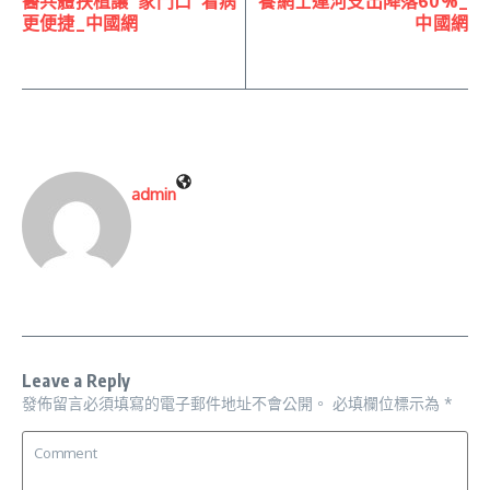
醫共體扶植讓“家門口”看病
養網士運河支出降落60%_
更便捷_中國網
中國網
admin
Leave a Reply
發佈留言必須填寫的電子郵件地址不會公開。
必填欄位標示為
*