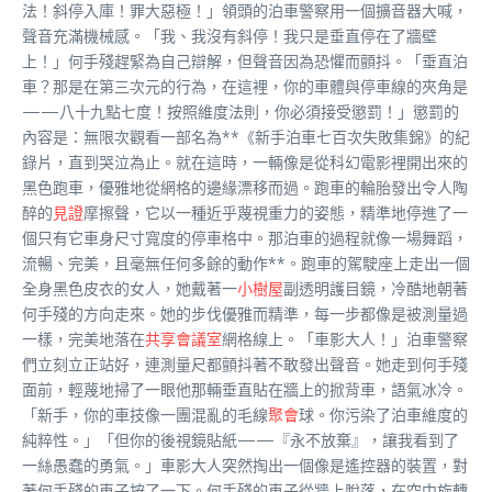
法！斜停入庫！罪大惡極！」領頭的泊車警察用一個擴音器大喊，
聲音充滿機械感。「我、我沒有斜停！我只是垂直停在了牆壁
上！」何手殘趕緊為自己辯解，但聲音因為恐懼而顫抖。「垂直泊
車？那是在第三次元的行為，在這裡，你的車體與停車線的夾角是
——八十九點七度！按照維度法則，你必須接受懲罰！」懲罰的
內容是：無限次觀看一部名為**《新手泊車七百次失敗集錦》的紀
錄片，直到哭泣為止。就在這時，一輛像是從科幻電影裡開出來的
黑色跑車，優雅地從網格的邊緣漂移而過。跑車的輪胎發出令人陶
醉的
見證
摩擦聲，它以一種近乎蔑視重力的姿態，精準地停進了一
個只有它車身尺寸寬度的停車格中。那泊車的過程就像一場舞蹈，
流暢、完美，且毫無任何多餘的動作**。跑車的駕駛座上走出一個
全身黑色皮衣的女人，她戴著一
小樹屋
副透明護目鏡，冷酷地朝著
何手殘的方向走來。她的步伐優雅而精準，每一步都像是被測量過
一樣，完美地落在
共享會議室
網格線上。「車影大人！」泊車警察
們立刻立正站好，連測量尺都顫抖著不敢發出聲音。她走到何手殘
面前，輕蔑地掃了一眼他那輛垂直貼在牆上的掀背車，語氣冰冷。
「新手，你的車技像一團混亂的毛線
聚會
球。你污染了泊車維度的
純粹性。」「但你的後視鏡貼紙——『永不放棄』，讓我看到了
一絲愚蠢的勇氣。」車影大人突然掏出一個像是遙控器的裝置，對
著何手殘的車子按了一下。何手殘的車子從牆上脫落，在空中旋轉