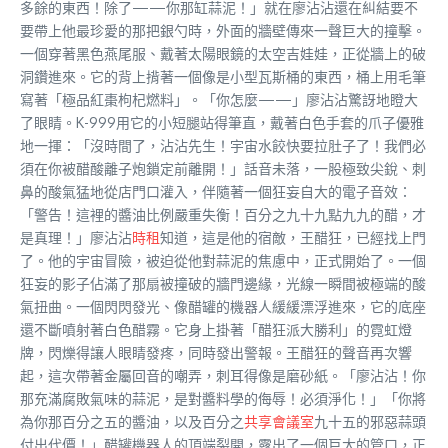
多餘的東西！除了——你那缸蒜泥！」就在廖沾沾還在糾結要不
要帶上他最珍愛的那把銀勺時，外面的牆壁傳來一聲巨大的撞擊。
一個穿著黑色燕尾服、戴著太陽眼鏡的太空吉娃娃，正從牆上的破
洞鑽進來。它的背上揹著一個像是小型瓦斯桶的東西，桶上用毛筆
寫著「極品紅棗枸杞燃料」。「你怎麼——」廖沾沾驚訝地瞪大
了眼睛。K-999用它的小短腿站得筆直，戴著白色手套的爪子優雅
地一揮：「沒時間了，沾沾先生！宇宙水餃快要拉肚子了！我們必
須在你被醋酸離子炮鎖定前離開！」話音未落，一股極致尖銳、刺
鼻的酸氣猛地從店門口灌入，伴隨著一個狂妄自大的電子音效：
「警告！這裡的醬油比例嚴重失衡！百分之九十九點九九的醋，才
是真理！」廖沾沾
時租
知道，這是他的宿敵，王醋狂，已經找上門
了。他的宇宙冒險，被迫從他對蒜泥的焦慮中，正式開始了。一個
狂妄的影子佔滿了那扇被撞破的牆門邊緣，光線一瞬間被極端的酸
氣扭曲。一個閃閃發光、像醋罐的機器人緩緩漂浮進來，它的底座
還不斷噴射著白色醋霧。它身上掛著「醋狂派大勝利」的霓虹燈
牌，閃爍得讓人眼睛發疼，同時發出警報。王醋狂的聲音再次響
起，這次帶著金屬回音的嘲弄，刺耳得像是磨砂紙。「廖沾沾！你
那充滿腐敗氣味的蒜泥，是對醬料學的侮辱！必須淨化！」「你將
為你那百分之五的醬油，以及百分之
共享會議室
九十五的邪惡蒜頭
付出代價！」醋罐機器人的頂端裂開，露出了一個巨大的管口，正