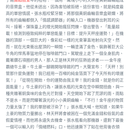
的音樂盒。他從未送出，因為害怕被拒絕。這份害怕，就是純度最
高的單戀情感。張水瓶咬緊牙關，將那個黃銅齒輪音樂盒砸爛，將
所有的齒輪都倒入「情感調節器」的輸入口。機器發出刺耳的尖
叫，接著，彈珠臺上的燈光開始瘋狂閃爍，發出警告。「能量超
載！檢測到極致純粹的單戀能量！目標：提升天秤座運勢！」在機
器的頂部，一個巨大的、像彩虹一樣的光束筆直地射向天空。然
而，就在光束衝出屋頂的一瞬間，一輛塗滿了金色、裝飾著巨大公
牛角的悍馬車猛地停在咖啡館門口。駕駛座上走下一個全身肌肉、
戴著鑽石項圈的男人，那人正是林天秤的狂熱追求者——金牛座
霸總牛土豪。牛土豪一腳踢開咖啡館的門，大聲宣布：「天秤！別
管那什麼負運勢！我已經用一百噸的純金箔買下了今天所有的壞運
氣！」「從現在開始，你的運勢由我主宰！我的金錢，就是你的正
面能量！」牛土豪的行為，讓張水瓶的光束在空中瞬間扭曲，與一
種夾雜著銅臭味的金色光芒對撞。天空開始下起了荒謬的雨。雨點
不是水，而是閃耀著淚光的小小黃銅齒輪。「不行！金牛座的物質
力量太強了！我的單戀被汙染了！」張水瓶大喊。他知道，如果牛
土豪的物質力量勝出，林天秤將會被困在一個充滿金錢和俗氣的虛
假愛情裡，而他將永遠失去機會。張水瓶看向那機器，還剩下最後
一個可以輸入的「情緒燃料」口。他迅速撕下了貼在他背後衣領