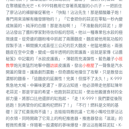
在聚積藍色光芒。K-999特務用它穿著燕尾服的小爪子，一把抓住
了廖沾沾的褲腳催促著他。「快點！沾沾先生！那是醋酸離子炮！
專門用來溶解有機發酵物的！」「它會把你的蒜泥在零點一秒內變
成無菌的、純淨的白醋！那是浩劫啊！」「不准動我的蒜泥！」廖
沾沾發出了醬料學家對待信仰般的怒吼。他以一種專業包水餃的極
限速度，從旁邊的麵粉堆中抓起了兩團麵皮。麵皮被他用氣功般的
捏製手法，瞬間擴大成直徑三公尺的巨大麵皮。他猛地擲出，兩張
麵皮在空中交疊，變成一個半透明的防禦護盾。這就是家傳《沾醬
秘笈》中記載的「水餃皮護盾」，薄韌而充滿彈性。藍色離子
小班
教學
炮光束猛烈地擊中麵
訪談
皮護盾，發出
小樹屋
了一聲像是汽水
開蓋的聲音。護盾劇烈震動，但奇蹟般地擋住了攻擊，只是散發出
濃郁的麵香。「這麵皮的延展性！完美！但撐不了太久！」K-999
焦急地大喊，中藥味更濃了。廖沾沾知道，他必須帶走他那缸陳年
老蒜泥，那是宇宙的希望。他跑到蒜泥缸前，使出他搬運食材的全
部力量，將那口比他還胖的缸抱起。「走！K-999！我們要從後院
逃跑！別再管你的紅棗枸杞燃料了！」「不行！燃料是文明的基
礎！沒了紅棗我飛不遠！」吉娃娃特務抗議。它用小嘴咬住廖沾沾
的衣領，同時開啟了它背上的枸杞推進器。推進器發出「滋滋」的
輕微煎煮聲，伴隨著一股濃郁的蔘味爆發。廖沾沾抱著蒜泥缸、K-