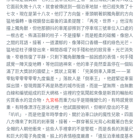
它面前失敗十八次，就會被傳送到一個泊車地獄。他已經失敗了十
七次。現在是第十八次。他打了方向盤，車頭朝著銅獨角獸的方向
猛地偏轉。後視鏡發出最後的溫柔提醒：「再見，世界。」他沒有
撞上獨角獸，但他那顫抖的車尾卻擦到了停車塔三號車位入口處的
一根古老、佈滿苔蘚的柱子。不是撞擊，而是輕柔的碰觸，像戀人
之間的耳語。接著，一道濃郁的、像薄荷口香糖一樣的綠色光芒。
猛地從柱子爆發出來，瞬間吞噬了何手殘和他的掀背車。光芒消失
後，窄巷恢復了平靜，只剩下獨角獸雕像一臉困惑的表情。何手殘
感覺一陣天旋地轉，等他回過神來，他的車子竟然垂直停在一個貼
滿了巨大獎狀的牆壁上。獎狀上寫著：「完美倒車入庫獎——第
零點零零零零零九度偏差。」落款人是「倒車王」。他趕緊從車窗
探出頭，發現周圍不再是熟悉的城市街道，而是一望無際、由無數
白線和編號組成的巨大網格。這裡的空氣聞起來像是新買的輪胎和
劣質香水的混合物，
九宮格
而重力似乎是隨機變化的，有時感覺很
重，有時像漂浮在游泳池裡。他試圖按喇叭，但喇叭發出的不是
「叭叭」，而是他童年時學會的、關於泊車口訣的魔性兒歌。四面
八方傳來了刺耳的剎車聲，接著，一群穿著反光背心和戴著白色安
全帽的人朝他衝來。這些人手裡拿的不是警棍，而是長長的測量尺
和巨大的電子角度儀，臉上的表情極度嚴肅。「違反泊車維度基本