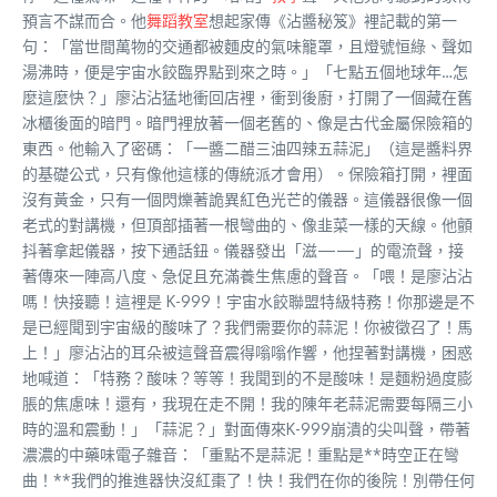
預言不謀而合。他
舞蹈教室
想起家傳《沾醬秘笈》裡記載的第一
句：「當世間萬物的交通都被麵皮的氣味籠罩，且燈號恒綠、聲如
湯沸時，便是宇宙水餃臨界點到來之時。」「七點五個地球年…怎
麼這麼快？」廖沾沾猛地衝回店裡，衝到後廚，打開了一個藏在舊
冰櫃後面的暗門。暗門裡放著一個老舊的、像是古代金屬保險箱的
東西。他輸入了密碼：「一醬二醋三油四辣五蒜泥」（這是醬料界
的基礎公式，只有像他這樣的傳統派才會用）。保險箱打開，裡面
沒有黃金，只有一個閃爍著詭異紅色光芒的儀器。這儀器很像一個
老式的對講機，但頂部插著一根彎曲的、像韭菜一樣的天線。他顫
抖著拿起儀器，按下通話鈕。儀器發出「滋——」的電流聲，接
著傳來一陣高八度、急促且充滿養生焦慮的聲音。「喂！是廖沾沾
嗎！快接聽！這裡是 K-999！宇宙水餃聯盟特級特務！你那邊是不
是已經聞到宇宙級的酸味了？我們需要你的蒜泥！你被徵召了！馬
上！」廖沾沾的耳朵被這聲音震得嗡嗡作響，他捏著對講機，困惑
地喊道：「特務？酸味？等等！我聞到的不是酸味！是麵粉過度膨
脹的焦慮味！還有，我現在走不開！我的陳年老蒜泥需要每隔三小
時的溫和震動！」「蒜泥？」對面傳來K-999崩潰的尖叫聲，帶著
濃濃的中藥味電子雜音：「重點不是蒜泥！重點是**時空正在彎
曲！**我們的推進器快沒紅棗了！快！我們在你的後院！別帶任何