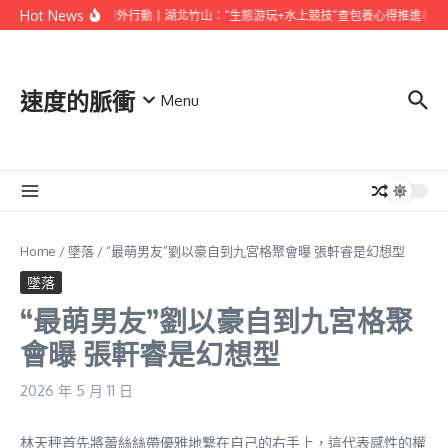
Skip to content
Hot News
村落復興外行動丨湖北竹山：“生態游玩+水上競技”查包養心得推進村落復
速度的脈衝
Menu
Home
/
墜落
/
“最萌男友”劉以豪自到九宮格聚會曝 張軒睿是幻想型
墜落
“最萌男友”劉以豪自到九宮格聚
會曝 張軒睿是幻想型
2026 年 5 月 11 日
林天秤首先將蕾絲絲帶優雅地繫在自己的右手上，這代表感性的權