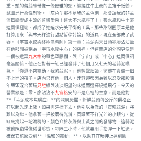
重。她的蕾絲絲帶像一條優雅的蛇，纏繞住牛土豪的金箔千紙鶴，
試圖進行柔性制衡。「灰色？那不是我的主色調！那會讓我的非主
流單戀變成主流的普通愛戀！這太不水瓶座了！」張水瓶和牛土豪
這兩個極端，都成了她追求完美平衡的工具。那些甜甜圈原本是他
打算用來「與林天秤進行甜點哲學討論」的道具，現在全部成了武
器。《宇宙水餃與終極醬料師》第一章：蒜泥與末日預兆廖沾沾坐
在他那間被稱為「宇宙水餃中心」的店裡，但這間店的外觀更像是
一個被遺棄
九宮格
的藍色塑膠棚，與「宇宙」或「中心」這兩個詞
毫無關係。他正在對著一缸已經發酵了七個月又七天的老蒜泥嘆
氣。「你還不夠靈動，我的蒜泥。」他輕聲細語，彷彿在責備一個
不上進的孩子。店內只有他一個人，連蒼蠅都因為難以忍受那股陳
年蒜頭混合著鐵
見證
鏽與淡淡絕望的味道而選擇繞道飛行。今天的
營業額是：零。廖沾沾不
九宮格
安的不是店裡的生意，而是他對
**「蒜泥成本焦慮症」**的深層恐懼。新鮮蒜頭每公斤的價格正
在以超光速上漲，如果再這樣下去，他引以為傲的「靈魂蒜泥」將
難以為繼。他拿著一把被磨得光滑、閃耀著不祥光芒的小銀勺，從
缸底撈起一坨濃稠的、顏色介於灰綠與土黃之間的發酵物。這蒜泥
被他照顧得像稀世珍寶，每隔三小時，他就要用手指彈一下缸邊，
確保它能感受到**「溫和的震動」**，以助其在精神上達到圓