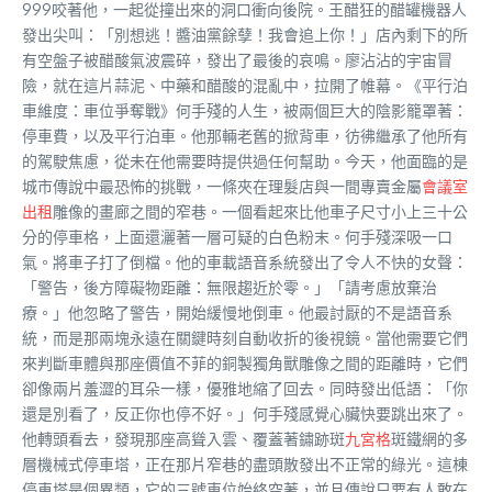
999咬著他，一起從撞出來的洞口衝向後院。王醋狂的醋罐機器人
發出尖叫：「別想逃！醬油黨餘孽！我會追上你！」店內剩下的所
有空盤子被醋酸氣波震碎，發出了最後的哀鳴。廖沾沾的宇宙冒
險，就在這片蒜泥、中藥和醋酸的混亂中，拉開了帷幕。《平行泊
車維度：車位爭奪戰》何手殘的人生，被兩個巨大的陰影籠罩著：
停車費，以及平行泊車。他那輛老舊的掀背車，彷彿繼承了他所有
的駕駛焦慮，從未在他需要時提供過任何幫助。今天，他面臨的是
城市傳說中最恐怖的挑戰，一條夾在理髮店與一間專賣金屬
會議室
出租
雕像的畫廊之間的窄巷。一個看起來比他車子尺寸小上三十公
分的停車格，上面還灑著一層可疑的白色粉末。何手殘深吸一口
氣。將車子打了倒檔。他的車載語音系統發出了令人不快的女聲：
「警告，後方障礙物距離：無限趨近於零。」「請考慮放棄治
療。」他忽略了警告，開始緩慢地倒車。他最討厭的不是語音系
統，而是那兩塊永遠在關鍵時刻自動收折的後視鏡。當他需要它們
來判斷車體與那座價值不菲的銅製獨角獸雕像之間的距離時，它們
卻像兩片羞澀的耳朵一樣，優雅地縮了回去。同時發出低語：「你
還是別看了，反正你也停不好。」何手殘感覺心臟快要跳出來了。
他轉頭看去，發現那座高聳入雲、覆蓋著鏽跡斑
九宮格
斑鐵網的多
層機械式停車塔，正在那片窄巷的盡頭散發出不正常的綠光。這棟
停車塔是個異類，它的三號車位始終空著，並且傳說只要有人敢在