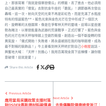
上，那張寫著「我就是個單戀傻瓜」的標籤，丟了進去。他必須用
自己最真實的「傻氣」去對抗金牛座的「霸氣」！調節器再次發出
轟鳴，這一次，射向天空的光束不再是彩虹色，而是充滿了水瓶座
特有的怪誕藍色**。藍色光束與金色光芒在空中形成了一個巨大
的、旋轉著的太極圖案，像是在爭奪林天秤的靈魂。這場以星座運
勢為賭注、以單戀能量為武器的荒唐戰爭，正式打響了。藍色與金
色的光芒在林天秤咖啡館上空劇烈衝撞，創造出一個不斷旋轉的怪
異氣旋。「儀式開始！失敗者，將永遠被困在我的咖啡館裡，成為
最不對稱的裝飾品！」牛土豪看到林天秤終於對自己
小樹屋
說話，
興奮地大喊：「天秤！別擔心！我用百萬現金買下這棟樓，讓你隨
意破壞！這就是愛！」
Share this Article
Previous Article
Next Article
應用當局采購政策支撐村落
財OSDER奧斯德材料報價產
去秀傳醫院健康檢查浙江：