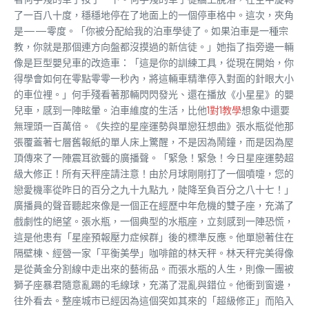
了一百八十度，穩穩地停在了地面上的一個停車格中。這次，夾角
是——零度。「你被分配給我的泊車學徒了。如果泊車是一種宗
教，你就是那個連方向盤都沒摸過的新信徒。」她指了指旁邊一輛
像是巨型嬰兒車的改造車：「這是你的訓練工具，從現在開始，你
得學會如何在零點零零一秒內，將這輛車精準停入對面的針眼大小
的車位裡。」何手殘看著那輛閃閃發光、還在播放《小星星》的嬰
兒車，感到一陣眩暈。泊車維度的生活，比他
1對1教學
想象中還要
無理頭一百萬倍。《失控的星座運勢與單戀狂想曲》張水瓶從他那
張覆蓋著七層舊報紙的單人床上驚醒，不是因為鬧鐘，而是因為屋
頂傳來了一陣震耳欲聾的廣播聲。「緊急！緊急！今日星座運勢超
級大修正！所有天秤座請注意！由於月球剛剛打了一個噴嚏，您的
戀愛機率從昨日的百分之九十九點九，陡降至負百分之八十七！」
廣播員的聲音聽起來像是一個正在經歷中年危機的雙子座，充滿了
戲劇性的絕望。張水瓶，一個典型的水瓶座，立刻感到一陣恐慌，
這是他患有「星座預報壓力症候群」後的標準反應。他單戀著住在
隔壁棟、經營一家「平衡美學」咖啡館的林天秤。林天秤完美得像
是從黃金分割線中走出來的藝術品。而張水瓶的人生，則像一團被
獅子座暴君隨意亂踢的毛線球，充滿了混亂與錯位。他衝到窗邊，
往外看去。整座城市已經因為這個突如其來的「超級修正」而陷入