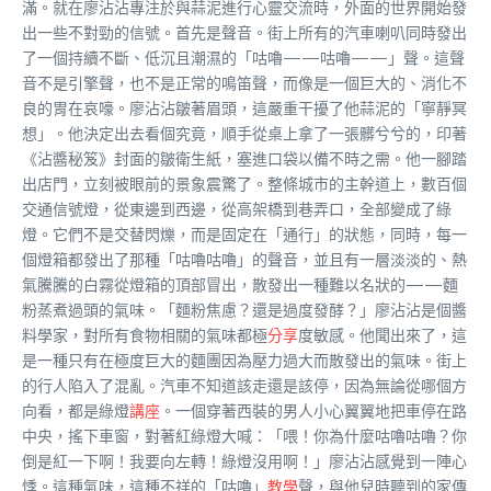
滿。就在廖沾沾專注於與蒜泥進行心靈交流時，外面的世界開始發
出一些不對勁的信號。首先是聲音。街上所有的汽車喇叭同時發出
了一個持續不斷、低沉且潮濕的「咕嚕——咕嚕——」聲。這聲
音不是引擎聲，也不是正常的鳴笛聲，而像是一個巨大的、消化不
良的胃在哀嚎。廖沾沾皺著眉頭，這嚴重干擾了他蒜泥的「寧靜冥
想」。他決定出去看個究竟，順手從桌上拿了一張髒兮兮的，印著
《沾醬秘笈》封面的皺衛生紙，塞進口袋以備不時之需。他一腳踏
出店門，立刻被眼前的景象震驚了。整條城市的主幹道上，數百個
交通信號燈，從東邊到西邊，從高架橋到巷弄口，全部變成了綠
燈。它們不是交替閃爍，而是固定在「通行」的狀態，同時，每一
個燈箱都發出了那種「咕嚕咕嚕」的聲音，並且有一層淡淡的、熱
氣騰騰的白霧從燈箱的頂部冒出，散發出一種難以名狀的——麵
粉蒸煮過頭的氣味。「麵粉焦慮？還是過度發酵？」廖沾沾是個醬
料學家，對所有食物相關的氣味都極
分享
度敏感。他聞出來了，這
是一種只有在極度巨大的麵團因為壓力過大而散發出的氣味。街上
的行人陷入了混亂。汽車不知道該走還是該停，因為無論從哪個方
向看，都是綠燈
講座
。一個穿著西裝的男人小心翼翼地把車停在路
中央，搖下車窗，對著紅綠燈大喊：「喂！你為什麼咕嚕咕嚕？你
倒是紅一下啊！我要向左轉！綠燈沒用啊！」廖沾沾感覺到一陣心
悸。這種氣味，這種不祥的「咕嚕」
教學
聲，與他兒時聽到的家傳