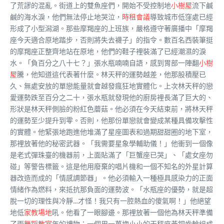
了荒謬的混亂。街道上的雙魚座們，開始不受控制地
小樹屋
流下鹹
鹹的海水淚，他們無法停止地哭泣，
時租會議
導致城市低窪處已經
形成了小型潟湖。那些摩羯座的上班族，嚴格遵守著廣播中「摩羯
座今天適合原地踏步，否則將失去襪子」的指令。數百名西裝筆挺
的摩羯座正整齊地站在原地，他們的鞋子裡裝滿了已經潮濕的淚
水。「負百分之八十七？」張水瓶喃喃自語，感到胃部一陣翻
小樹
屋
騰，他知道這代表著什麼。林天秤的運勢越差，他那股積壓已
久、無處安放的單戀能量就會越發瘋狂地實體化。上次林天秤的戀
愛運勢跌至百分之二十，張水瓶就發現他的廚房裡長滿了巨大的、
形狀是林天秤側臉的粉紅色蘑菇。他必須在今天結束前，將林天秤
的運勢至少提升到零。否則，他那份單戀就會變成某種具備攻擊性
的實體。他緊張地跑進他堆滿了星座圖表和過期甜甜圈的地下室，
那裡放著他的秘密武器。「我需要星象學輔助儀！」他衝到一個像
是老式彈珠臺的機器前，上面貼滿了「巨蟹座已哭」、「處女座勿
碰」等警告標籤。這是他用廢棄的唱片機和一個不知名的外星計算
器改造而成的「情感調節器」。他必須輸入一種極具感染力的正面
情緒作為燃料，來抵抗那負面的運勢波。「水瓶座的優勢，就是超
脫一切的理性與冷靜…才怪！我只有一腔熱血的傻氣啊！」他絕望
地低
家教場地
吼。他看了一眼腳邊。那裡放著一個他為林天秤準備
了兩
舞蹈教室
年的禮物：一個用一萬塊小小的天秤座黃銅齒輪組成