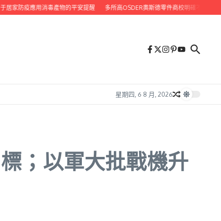
于居家防疫應用消毒產物的平安提醒
多所高OSDER奧斯德零件商校明確不實行，“
星期四, 6 8 月, 2026
目標；以軍大批戰機升