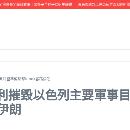
UYI俱意豪宅設計故事丨菜籃子里的平易近生躍遷
青島市應急治理局新竹森和診所關
升空準備反擊Klook客路伊朗
勝利摧毀以色列主要軍事
路伊朗