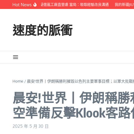
Skip to content
Hot News
勿洛肺結核篩查引疑億嵐工廠直營慮 當局：吸取經驗改良溝通
我的新疆JI
速度的脈衝
Home
/
晨安!世界丨伊朗稱勝利摧毀以色列主要軍事目標；以軍大批戰機
晨安!世界丨伊朗稱
空準備反擊Klook客
2025 年 5 月 30 日