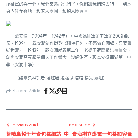
遠征軍的將士們，我們來憑吊你們了，你們跟我們歸去吧，回到本
身內陸年夜地，和家人團圓，和親人團圓。
戴安瀾 （1904年—1942年），中國遠征軍第五軍第200師師
長。1939年，戴安瀾創作戰歌《疆場行》，不愿做亡國奴，只要誓
逝世奮斗。1943年，戴安瀾就義第二年，老婆王荷馨捐出撫恤金，
創辦安瀾高等產業個人工作黌舍，幾經沿革，現為安徽蕪湖第二中
學（安瀾中學）。
（總臺央視記者 潘虹旭 姬強 周培培 楊光 廖汨）
Share this Article
Previous Article
Next Article
茶噴鼻越千年查包養網站_中
青海樹立煤電一包養網容量