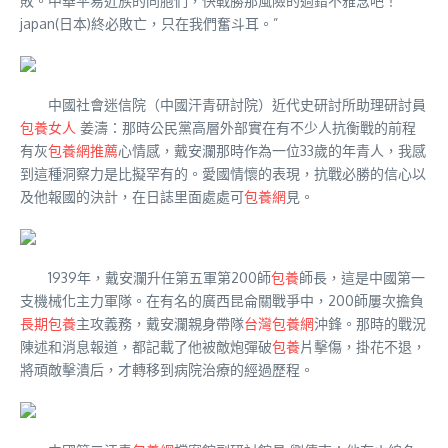
敗。中華平易近族的同胞們，快戰勝那風險的過錯不雅念吧！
japan(日本)終必敗亡，只在我們奮斗耳。”
中國社會迷信院（中國汗青研討院）近代史研討所助理研討員
包養女人
姜濤：那時公民黨高層外部實在有不少人抗衡戰的前程
有灰
包養網推薦
心情感，戴安瀾那時作為一位33歲的年青人，我感
到這種洞察力是比擬罕有的。愛國情懷的表現，抗戰必勝的信心以
及他報國的決計，在日誌里面處處可
包養網
見。
1939年，戴安瀾升任第五軍第200師
包養
師長，這是中國第一
支機械化主力軍隊。在有名的廣西昆侖關戰爭中，200師屢次擔負
長期包養
主攻義務，戴安瀾親身帶隊
台灣包養網
沖鋒。那時的戰況
陳述和消息報道，都記載了他被敵炮彈破
包養
片擊傷，掛花不退，
將頑敵擊潰后，才轉移到病院治療的經過歷程。