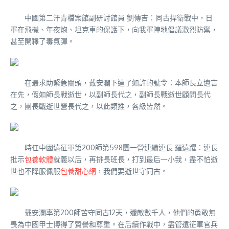
中國第二汗青檔案館副研討館員 劉傳吉：同古捍衛戰中，日
軍在飛機、年夜炮、坦克車的保護下，向我軍陣地倡議激烈防禦，
甚至開釋了毒氣彈。
在最求助緊急關頭，戴安瀾下達了如許的號令：本師長立遺言
在先，假如師長戰逝世，以副師長代之，副師長戰逝世顧問長代
之，團長戰逝世營長代之，以此類推，各級皆然。
時任中國遠征軍第200師第598團一營連續連長 羅遠躍：連長
批示
包養軟體
就義以后，再排長班長，打到最后一小我，盡不怕逝
世也不降服佩服
包養甜心網
，我們要逝世守同古。
戴安瀾率第200師苦守同古12天，殲敵數千人，他們的勇敢無
畏為中國甲士博得了贊譽和尊重。在后續作戰中，盡管遠征軍官兵