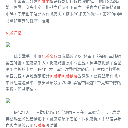
中國第二汗青
包養網
檔案館副研討館員 劉傳吉：他在火線名
媛。督戰，身先士卒，掛花之后又不下前方，受傷之后還保持8個
小時，表示出了強盛的作戰意志。顛末20多天的戰斗，第200師勝
利霸佔重要的據點和窪地。
包養行情
此次戰爭，中國
包養金額
部隊擊敗了以“鋼軍”自誇的日軍精銳
第五師團，殲敵數千人，斃敵旅團長中村正雄，極年夜振奮了全國
軍平易近的士氣。1941年末，承平洋戰鬥迸發后，日軍周全抨擊打
擊西北亞。為維護滇緬計
包養網
包養價格
謀通道，聲援盟軍作戰，
中國組建遠征軍。戴安瀾帶領第200師承當中國遠征軍先頭軍隊的
重擔，開赴緬甸。
1942年3月，首戰戍守計謀重鎮同古。在日軍數倍于己，后援
無法趕至的艱苦情形下，戴安瀾絕不害怕、同仇敵愾，率領官兵用
血肉之軀筑起剛
包養網
強防地。