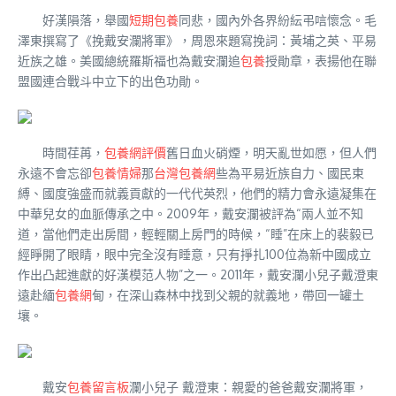
好漢隕落，舉國
短期包養
同悲，國內外各界紛紜弔唁懷念。毛
澤東撰寫了《挽戴安瀾將軍》，周恩來題寫挽詞：黃埔之英、平易
近族之雄。美國總統羅斯福也為戴安瀾追
包養
授勛章，表揚他在聯
盟國連合戰斗中立下的出色功勛。
時間荏苒，
包養網評價
舊日血火硝煙，明天亂世如愿，但人們
永遠不會忘卻
包養情婦
那
台灣包養網
些為平易近族自力、國民束
縛、國度強盛而就義貢獻的一代代英烈，他們的精力會永遠凝集在
中華兒女的血脈傳承之中。2009年，戴安瀾被評為“兩人並不知
道，當他們走出房間，輕輕關上房門的時候，“睡”在床上的裴毅已
經睜開了眼睛，眼中完全沒有睡意，只有掙扎100位為新中國成立
作出凸起進獻的好漢模范人物”之一。2011年，戴安瀾小兒子戴澄東
遠赴緬
包養網
甸，在深山森林中找到父親的就義地，帶回一罐土
壤。
戴安
包養留言板
瀾小兒子 戴澄東：親愛的爸爸戴安瀾將軍，