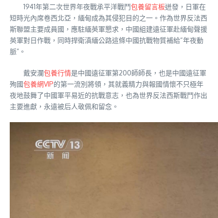
1941年第二次世界年夜戰承平洋戰鬥
包養留言板
迸發，日軍在
短時光內席卷西北亞，緬甸成為其侵犯目的之一。作為世界反法西
斯聯盟主要成員國，應駐緬英軍懇求，中國組建遠征軍赴緬甸聲援
英軍對日作戰，同時捍衛滇緬公路這條中國抗戰物質補給“年夜動
脈”。
戴安瀾
包養行情
是中國遠征軍第200師師長，也是中國遠征軍
殉國
包養網VIP
的第一流別將領，其就義精力與報國情懷不只極年
夜地鼓舞了中國軍平易近的抗戰意志，也為世界反法西斯戰鬥作出
主要進獻，永遠被后人敬佩和留念。