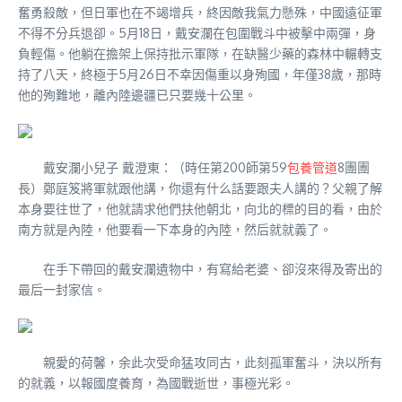
奮勇殺敵，但日軍也在不竭增兵，終因敵我氣力懸殊，中國遠征軍
不得不分兵退卻。5月18日，戴安瀾在包圍戰斗中被擊中兩彈，身
負輕傷。他躺在擔架上保持批示軍隊，在缺醫少藥的森林中輾轉支
持了八天，終極于5月26日不幸因傷重以身殉國，年僅38歲，那時
他的殉難地，離內陸邊疆已只要幾十公里。
戴安瀾小兒子 戴澄東：（時任第200師第59
包養管道
8團團
長）鄭庭笈將軍就跟他講，你還有什么話要跟夫人講的？父親了解
本身要往世了，他就請求他們扶他朝北，向北的標的目的看，由於
南方就是內陸，他要看一下本身的內陸，然后就就義了。
在手下帶回的戴安瀾遺物中，有寫給老婆、卻沒來得及寄出的
最后一封家信。
親愛的荷馨，余此次受命猛攻同古，此刻孤軍奮斗，決以所有
的就義，以報國度養育，為國戰逝世，事極光彩。