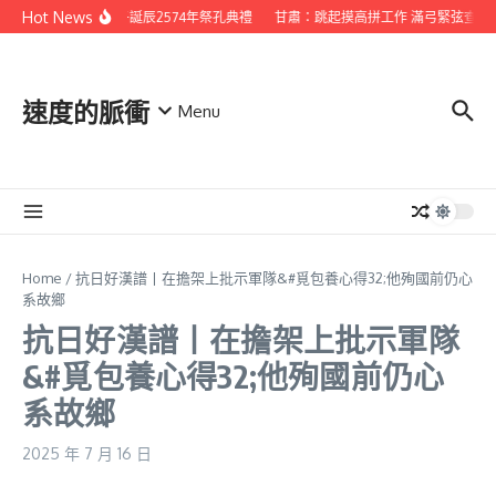
Skip to content
Hot News
江中興集團舉辦孔子誕辰2574年祭孔典禮
甘肅：跳起摸高拼工作 滿弓緊弦查包養
速度的脈衝
Menu
Home
/
抗日好漢譜丨在擔架上批示軍隊&#覓包養心得32;他殉國前仍心
系故鄉
抗日好漢譜丨在擔架上批示軍隊
&#覓包養心得32;他殉國前仍心
系故鄉
2025 年 7 月 16 日