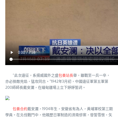
“此次遠征，系揚威國外之盛
包養站長
舉，雖戰至一兵一卒，
亦必挫敵兇焰，猛攻同古。”1942年3月初，中國遠征軍第五軍第
200師師長戴安瀾，在緬甸疆場上立下錚錚誓詞。
包養合約
戴安瀾，1904年生，安徽省有為人，黃埔軍校第三期
學員。在北伐戰鬥中，他親歷日軍制造的濟南慘案，發誓雪恨，矢