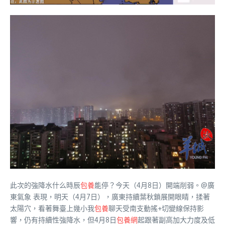
此次的強降水什么時辰
包養
能停？今天（4月8日）開端削弱。@廣
東氣象 表現，明天（4月7日），廣東持續葉秋鎖展開眼睛，揉著
太陽穴，看著舞臺上幾小我
包養
聊天受南支動搖+切變線保持影
響，仍有持續性強降水，但4月8日
包養網
起跟著副高加大力度及低