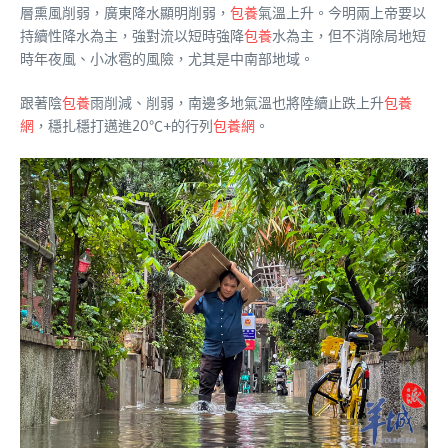
層熏風削弱，廣東降水顯明削弱，
包養
氣溫上升。今明兩上帝要以
持續性降水為主，強對流以短時強降
包養
水為主，但不消除局地短
時年夜風、小冰雹的風險，尤其是中南部地域。
跟著陰
包養
雨削減、削弱，南邊多地氣溫也將陸續止跌上升
包養
網
，穩扎穩打邁進20℃+的行列
包養網
。