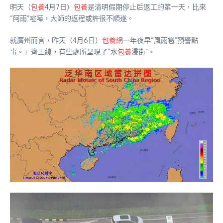
明天（
包養
4月7日）
包養
是清明假期停止后返工的第一天，比來
“阿雨”喧嘩，大師的返程或許很不順遂。
就廣州而言，昨天（4月6日）
包養網
一年夜早“風雨雹”預警點
事。」齊上線，有些處所呈現了“水
包養
浸街”。