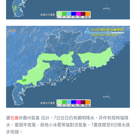
據
包養
@廣州氣象 估計，7日白日仍有顯明降水，并伴有短時強降
水、雷雨年夜風、局地小冰雹等強對流氣象，7晝夜間至8日降水逐
步削弱。