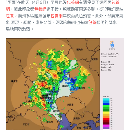
“阿雨”在昨天（4月6日）早晨也沒
包養網
有消停見了幾回面
包養
網
，彼此印象都
包養網
還不錯。親戚勸著兩邊多聯。從19時許開端
包養
，廣州多區陸續發布
包養網
年夜雨黃色預警。此外，@廣東氣
象 表現，韶關、惠州北部、河源和梅州也有較
包養
顯明的降水，
局地雨勢激烈。