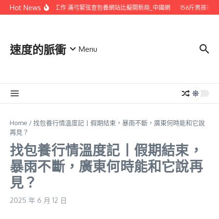
Skip to content
Hot News
甘肅：跳起摸高拼工作 滿弓緊弦查包養網站比擬開新局_中國網
156斤男孩被逼減
速度的脈衝
Menu
Home
/
找包養行情溫度記丨假期結束，暴雨不斷，廣東何時能和它說
再見？
找包養行情溫度記丨假期結束，
暴雨不斷，廣東何時能和它說再
見？
2025 年 6 月 12 日