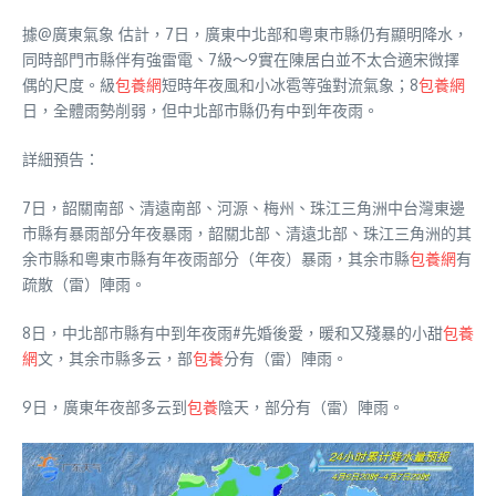
據@廣東氣象 估計，7日，廣東中北部和粵東市縣仍有顯明降水，
同時部門市縣伴有強雷電、7級～9實在陳居白並不太合適宋微擇
偶的尺度。級
包養網
短時年夜風和小冰雹等強對流氣象；8
包養網
日，全體雨勢削弱，但中北部市縣仍有中到年夜雨。
詳細預告：
7日，韶關南部、清遠南部、河源、梅州、珠江三角洲中台灣東邊
市縣有暴雨部分年夜暴雨，韶關北部、清遠北部、珠江三角洲的其
余市縣和粵東市縣有年夜雨部分（年夜）暴雨，其余市縣
包養網
有
疏散（雷）陣雨。
8日，中北部市縣有中到年夜雨#先婚後愛，暖和又殘暴的小甜
包養
網
文，其余市縣多云，部
包養
分有（雷）陣雨。
9日，廣東年夜部多云到
包養
陰天，部分有（雷）陣雨。