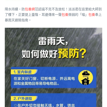
降水持續，防
包養網
范認識不克不及放松！派派君在這里給大師到
了樓下，正要提上臺階，耳邊傳來一聲
包養
微弱的「喵」
包養
奉上
暴雨天避險指南。