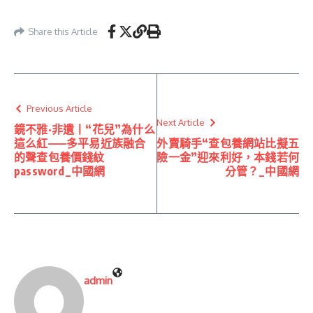
Share this Article
Previous Article
Next Article
鏡不雅·非遺丨“花兒”為什么
這么紅——多平易近族融合
外賣騎手“查包養網站比擬五
的聲查包養價錢紋
險一金”迎來利好，本錢若何
password_中國網
分管？_中國網
admin