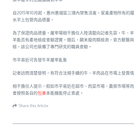
自2015年10月起，惠州惠城區三環內禁售活禽，家禽產物所有的履
水平上包管肉品德量。
為了保證肉品德量，屠宰場相干擔任人陸清龍向記者先容，牛、羊
羊能否有產地檢疫查驗證實。隨后，顛末瘦肉精檢測，官方獸醫與
檢，該公司也裝備了專門研究的職員查驗。
市平易近可告發牛羊屠宰亂象
記者訪問清楚發明，有符合法規手續的牛、羊肉品在市場上發賣情
相干擔任人提示，假如市平易近在超市、肉菜市場、農貿市場等肉
會按照各自的
包養
本能機能停止查處。
Share this Article