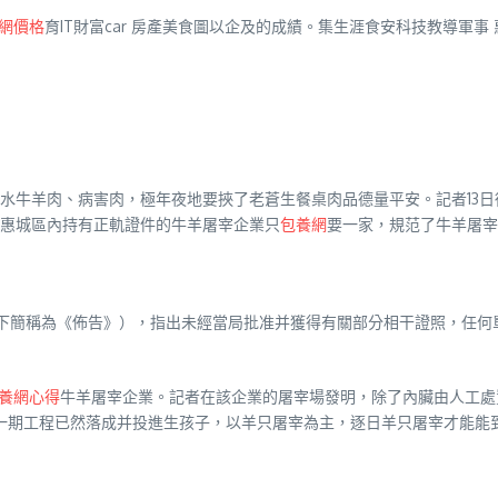
網價格
育IT財富car 房產美食圖以企及的成績。集生涯食安科技教導軍事 
水牛羊肉、病害肉，極年夜地要挾了老蒼生餐桌肉品德量平安。記者13日
惠城區內持有正軌證件的牛羊屠宰企業只
包養網
要一家，規范了牛羊屠宰
下簡稱為《佈告》），指出未經當局批准并獲得有關部分相干證照，任何
養網心得
牛羊屠宰企業。記者在該企業的屠宰場發明，除了內臟由人工處置
一期工程已然落成并投進生孩子，以羊只屠宰為主，逐日羊只屠宰才能能到達