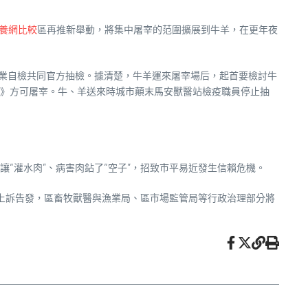
養網比較
區再推新舉動，將集中屠宰的范圍擴展到牛羊，在更年夜
企業自檢共同官方抽檢。據清楚，牛羊運來屠宰場后，起首要檢討牛
》方可屠宰。牛、羊送來時城市顛末馬安獸醫站檢疫職員停止抽
“灌水肉”、病害肉鉆了“空子”，招致市平易近發生信賴危機。
止上訴告發，區畜牧獸醫與漁業局、區市場監管局等行政治理部分將