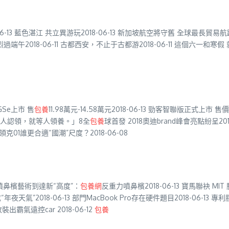
13 藍色湛江 共立異游玩2018-06-13 新加坡航空將守舊 全球最長貿易航路
端午2018-06-11 古都西安，不止于古都游2018-06-11 這個六一和寒假
GSe上市 售
包養
11.98萬元-14.58萬元2018-06-13 勁客智聯版正式上市 售價13
。假如沒人認領，就等人領養。」8全
包養
球首發 2018奧迪brand峰會亮點紛呈201
M和領克01誰更合適“國潮”尺度？2018-06-08
 噴鼻檳藝術到達新“高度”：
包養網
反重力噴鼻檳2018-06-13 寶馬聯袂 MI
天氣”2018-06-13 部門MacBook Pro存在硬件題目2018-06-13
遠控car 2018-06-12
包養