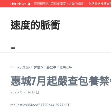
Skip to content
Hot News
國虛無思惟的來源及其與形而找九宮格會議室上之道的關系
勿洛肺結核篩查引疑
速度的脈衝
Home
/
惠城7月起嚴查包養禁牛羊私屠濫宰
惠城7月起嚴查包養
2025 年 6 月 13 日
requestId:684aed57720e44.39776103.