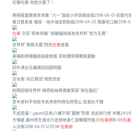
吃著吃著 你就文藝了！
萌萌噠童趣美食來襲 “六一”就給小伴侶做這個2018-06-01 初夏的第一口
春日嘗美食 瓊菜、地中海菜對對碰2018-04-20 陽春啖江鮮2018-0
包養
交班“章魚保羅” 掉聰貓咪成為世界杯“官方先覺”
世界杯“男模天團”閃亮
包養
退場
美攝影師捕獲超強龍卷風 若核爆現場驚險震動
四件漢白玉螭頭回回圓明園
百米長“向日葵田”表態西安
剃頭迎接世界杯 梅西粉絲將偶像笑容“拋在腦后”
意年夜利平地牧羊依序排列隊伍爬雪山 氣象壯不雅
不成思議！japan(日本)八幡平現“龍眼”奇景 消息排行榜 羊晚24
方傳遞 廣州男生渡水行走倒地身亡是觸電所致20
包養網
18-06
包養
人涉案2018-06-13 12:01:38
包養網