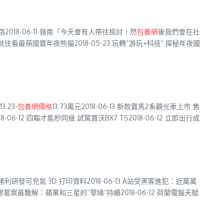
2018-06-11 嶺南「今天會有人帶往檢討，然
包養網
後我們會在社
 就往看最萌國寶年夜熊貓2018-05-23 玩轉“游玩+科技” 探秘年夜國
.23-
包養網價格
13.73萬元2018-06-13 新款寶馬2系觀光車上市 售
8-06-12 四驅才能秒同級 試駕寶沃BX7 TS2018-06-12 立即出行成
T 勝利研發可充氣 3D 打印資料2018-06-13 A站受黑客進犯：近萬萬
 專利膠葛案最難解：蘋果和三星的“孽緣”持續2018-06-12 荷蘭電腦天賦