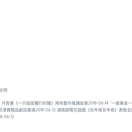
文明
-14 丹青書《一只挺拔獨行的豬》用布藝作風講故事2018-06-14 “一兩黃金一
18京津冀精品劇目展演2018-06-12 湖南邵陽花鼓戲《兒年夜女年夜》表態全
06-12