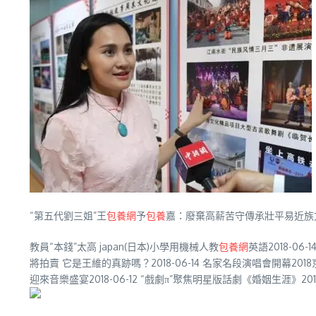
“第五代劉三姐”王
包養網
予
包養
嘉：廢棄高薪苦守傳承壯平易近族
教員“本錢”太高 japan(日本)小學用機械人教
包養網
英語2018-06
將拍賣 它是王維的真跡嗎？2018-06-14 名家名段演唱會開幕20
迎來音樂盛宴2018-06-12 “戲劇π”聚焦明星版話劇《婚姻生涯》2018-