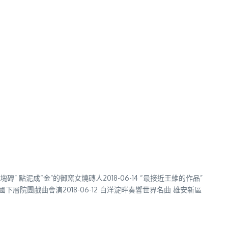
塊磚” 點泥成“金”的御窯女燒磚人2018-06-14 “最接近王維的作品”
國下層院團戲曲會演2018-06-12 白洋淀畔奏響世界名曲 雄安新區