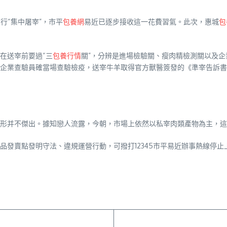
行“集中屠宰”，市平
包養網
易近已逐步接收這一花費習氣。此次，惠城
包
在送宰前要過“三
包養行情
關”，分辨是進場檢驗關、瘦肉精檢測關以及
企業查驗員確當場查驗檢疫，送宰牛羊取得官方獸醫簽發的《準宰告訴書
形并不傑出。據知戀人流露，今朝，市場上依然以私宰肉類產物為主，這讓
品發賣點發明守法、違規運營行動，可撥打12345市平易近辦事熱線停