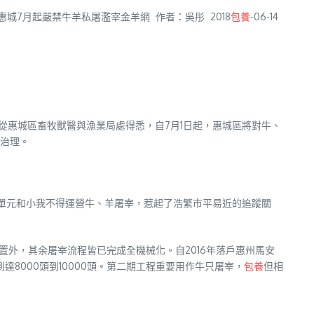
惠城7月起嚴禁牛羊私屠濫宰金羊網 作者：吳彤 2018
包養
-06-14
從惠城區畜牧獸醫與漁業局處得悉，自7月1日起，惠城區將對牛、
治理。
單元和小我不得運營牛、羊屠宰，惹起了浩繁市平易近的追蹤關
外，其余屠宰流程皆已完成全機械化。自2016年落戶惠州馬安
8000頭到10000頭。第二期工程重要用作牛只屠宰，
包養
但相