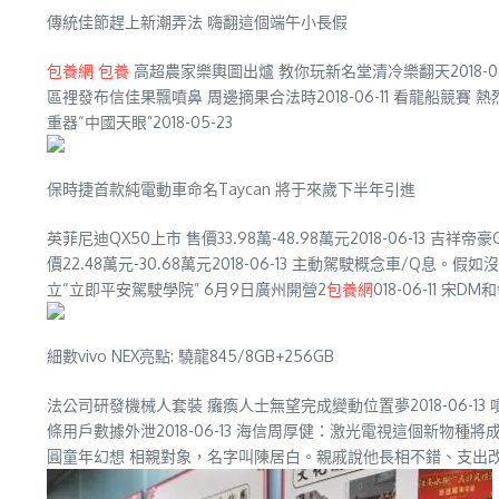
傳統佳節趕上新潮弄法 嗨翻這個端午小長假
包養網
包養
高超農家樂輿圖出爐 教你玩新名堂清冷樂翻天2018-06-
區裡發布信佳果飄噴鼻 周邊摘果合法時2018-06-11 看龍船競賽 熱烈過
重器“中國天眼”2018-05-23
保時捷首款純電動車命名Taycan 將于來歲下半年引進
英菲尼迪QX50上市 售價33.98萬-48.98萬元2018-06-13 吉祥帝豪
價22.48萬元-30.68萬元2018-06-13 主動駕駛概念車/Q息
立“立即平安駕駛學院” 6月9日廣州開營2
包養網
018-06-11 宋D
細數vivo NEX亮點: 驍龍845/8GB+256GB
法公司研發機械人套裝 癱瘓人士無望完成變動位置夢2018-06-13
條用戶數據外泄2018-06-13 海信周厚健：激光電視這個新物種將成“年夜
圓童年幻想 相親對象，名字叫陳居白。親戚說他長相不錯、支出改裝出霸氣