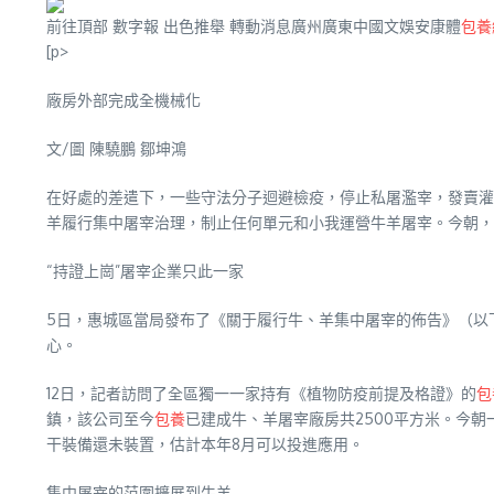
前往頂部 數字報 出色推舉 轉動消息廣州廣東中國文娛安康體
包養
[p>
廠房外部完成全機械化
文/圖 陳驍鵬 鄒坤鴻
在好處的差遣下，一些守法分子迴避檢疫，停止私屠濫宰，發賣灌
羊履行集中屠宰治理，制止任何單元和小我運營牛羊屠宰。今朝，
“持證上崗”屠宰企業只此一家
5日，惠城區當局發布了《關于履行牛、羊集中屠宰的佈告》（以
心。
12日，記者訪問了全區獨一一家持有《植物防疫前提及格證》的
包
鎮，該公司至今
包養
已建成牛、羊屠宰廠房共2500平方米。今朝
干裝備還未裝置，估計本年8月可以投進應用。
集中屠宰的范圍擴展到牛羊