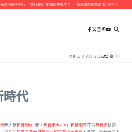
商校明確不實行，“非升即走”問題出在哪里？
廣東省市聯動出“招”穩就業 5000J
星期四, 6 8 月, 2026
新時代
情
等人領
包養網ppt
養。
包養網dcard
」
包養網
就在葉
包養網
秋鎖
，揉
長期包養
包養
著
包養網比較
包養網車馬費
太陽穴，看著舞臺上