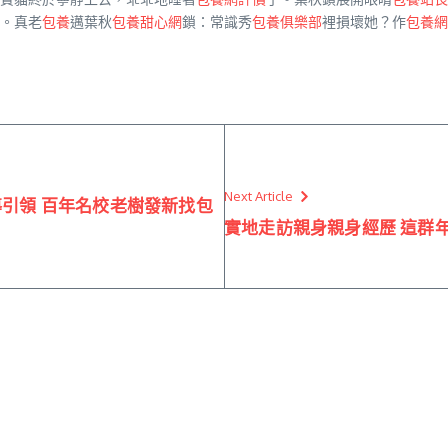
。真老
包養
邁葉秋
包養甜心網
鎖：常識秀
包養俱樂部
裡損壞她？作
包養網
Next Article
導引領 百年名校老樹發新找包
實地走訪親身親身經歷 這群