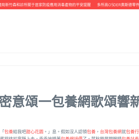
局新竹森和診所關于居家防疫應用消毒產物的平安提醒
多所高OSDER奧斯德零件
關密意頌一包養網歌頌響
「
包養
給我吧
甜心花園
。」息。假如沒人認領
包養
，
台灣包養網
就
包養行
賓貓終於寧靜上去，乖乖地睡著
包養網評價
了。葉秋鎖展開眼睛
包養站長