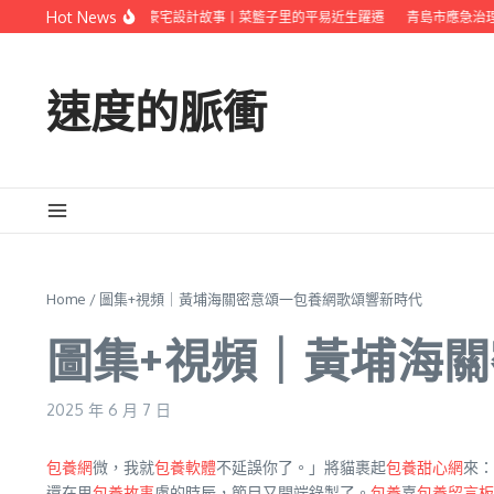
Skip to content
Hot News
我的新疆JIUYI俱意豪宅設計故事丨菜籃子里的平易近生躍遷
青島市應急治理
速度的脈衝
Home
/
圖集+視頻｜黃埔海關密意頌一包養網歌頌響新時代
圖集+視頻｜黃埔海
2025 年 6 月 7 日
包養網
微，我就
包養軟體
不延誤你了。」將貓裹起
包養甜心網
來：
還在思
包養故事
慮的時辰，節目又開端錄製了。
包養
嘉
包養留言板