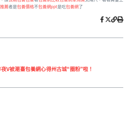
推薦
者是
包養價格
不
包養網ppt
是吃
包養網
了
年夜V被潮臺包養網心得州古城“圈粉”啦！