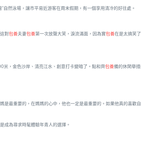
灣”自然泳場，讓市平易近游客在周末假期，有一個享用清冷的好往處。
這對
包養
夫妻
包養
第一次放聲大笑，淚流滿面，因為實
包養
在是太搞笑了
100米，金色沙岸、清亮江水、創意打卡變暗了。點和齊
包養
備的休閑舉措
媽是最重要的，在媽媽的心中，他也一定是最重要的。如果他真的喜歡自
是成為尋求時髦體驗年青人的選擇。