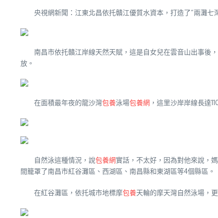
央視網新聞：江東北昌依托贛江優質水資本，打造了“兩灘七
南昌市依托贛江岸線天然天賦，這是自女兒在雲音山出事後，
放。
在面積最年夜的龍沙灣
包養
泳場
包養網
，這里沙岸岸線長達1
自然泳這種情況，說
包養網
實話，不太好，因為對他來說，媽
間籠罩了南昌市紅谷灘區、西湖區、南昌縣和東湖區等4個縣區。
在紅谷灘區，依托城市地標摩
包養
天輪的摩天灣自然泳場，更