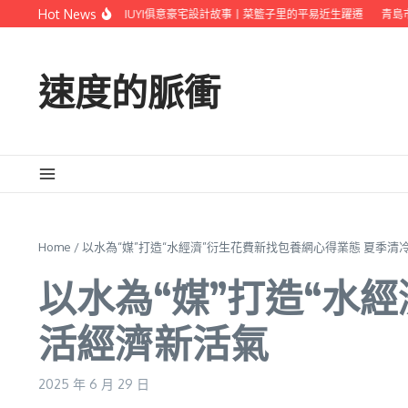
Skip to content
Hot News
改良溝通
我的新疆JIUYI俱意豪宅設計故事丨菜籃子里的平易近生躍遷
青島市應
速度的脈衝
Home
/
以水為“媒”打造“水經濟”衍生花費新找包養網心得業態 夏季清
以水為“媒”打造“水
活經濟新活氣
2025 年 6 月 29 日