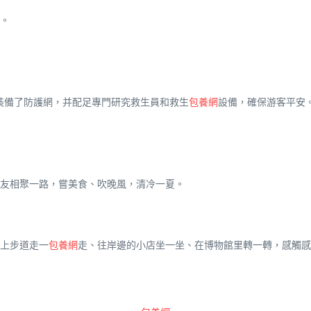
。
均裝備了防護網，并配足專門研究救生員和救生
包養網
設備，確保游客平安
友相聚一路，嘗美食、吹晚風，清冷一夏。
上步道走一
包養網
走、往岸邊的小店坐一坐、在博物館里轉一轉，感觸感