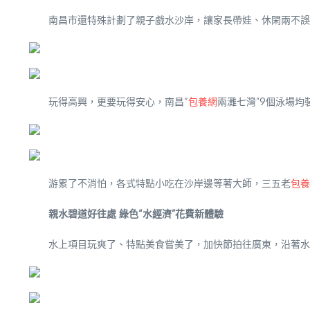
南昌市還特殊計劃了親子戲水沙岸，讓家長帶娃、休閑兩不誤
玩得高興，更要玩得安心，南昌“
包養網
兩灘七灣”9個泳場
游累了不消怕，各式特點小吃在沙岸邊等著大師，三五老
包養
親水碧道好往處 綠色“水經濟”花費新體驗
水上項目玩爽了、特點美食嘗美了，加快節拍往廣東，沿著水