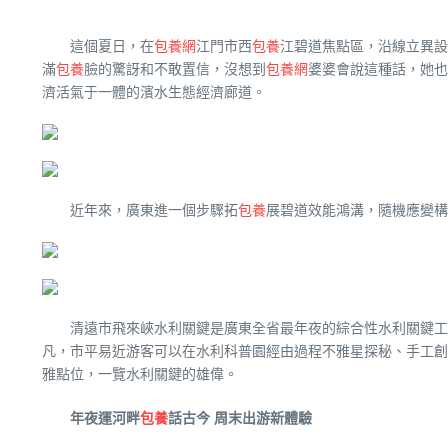
這個夏日，在
包養網
江門市西
包養
江碧道焦點區，沿線立異設
滿
包養
臉的驚訝和不敢置信，沒想到
包養網
婆婆會說這種話，她也
濟活氣于一體的濱水生態經濟廊道。
近年來，廣東進一個步驟拓
包養
展碧道效能鴻溝，隨機應變構建
清遠市飛來峽水利關鍵是廣東全省最年夜的綜合性水利關鍵工
凡，市平易近游客可以在水利科普園經由過程不雅星探秘、手工創
雅點位，一覽水利關鍵的雄偉。
年夜運河畔
包養
話古今 周末出游新體驗