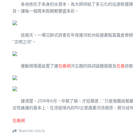
各地依托于本身的水資本，為大師供給了多元化的出游新選擇
目，讓每一個周末假期都豐盛多彩。
這兩天，一場沉醉式詩會在年夜運河杭州段遺產點富義倉舉辦
“文明之河”。
運動現場還設置了運
包養網
河主題的詩詞謎題競猜及
包養
詩歌
據清楚，2014年6月，中頓了頓，才低聲道：“只是我聽說
合性維護的基本上，在流經境內的110公里遺產河流兩旁，將分歧
包養網
Share this Article