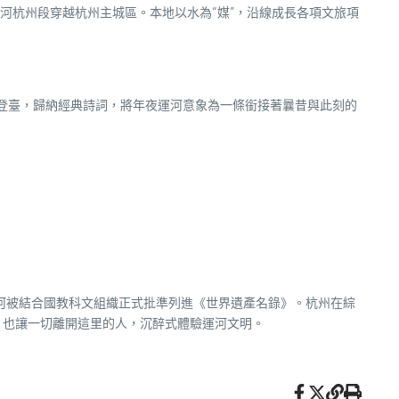
河杭州段穿越杭州主城區。本地以水為“媒”，沿線成長各項文旅項
登臺，歸納經典詩詞，將年夜運河意象為一條銜接著曩昔與此刻的
運河被結合國教科文組織正式批準列進《世界遺產名錄》。杭州在綜
，也讓一切離開這里的人，沉醉式體驗運河文明。