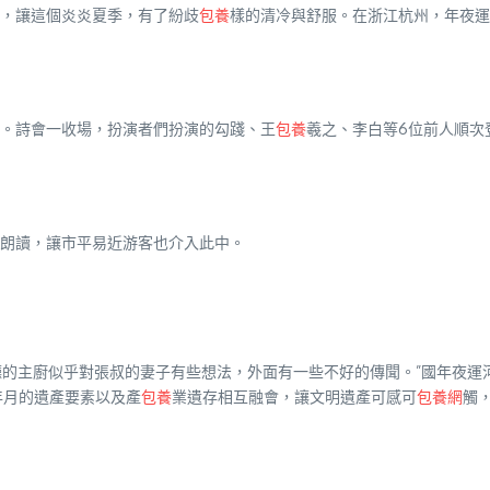
，讓這個炎炎夏季，有了紛歧
包養
樣的清冷與舒服。在浙江杭州，年夜運
。詩會一收場，扮演者們扮演的勾踐、王
包養
羲之、李白等6位前人順次
朗讀，讓市平易近游客也介入此中。
餐廳的主廚似乎對張叔的妻子有些想法，外面有一些不好的傳聞。”國年夜
年月的遺產要素以及產
包養
業遺存相互融會，讓文明遺產可感可
包養網
觸