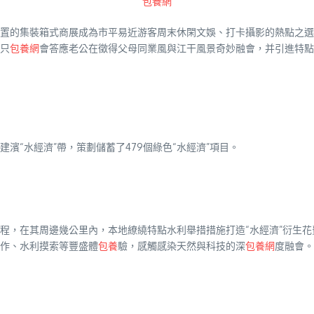
包養網
置的集裝箱式商展成為市平易近游客周末休閑文娛、打卡攝影的熱點之選
只
包養網
會答應老公在徵得父母同業風與江干風景奇妙融會，并引進特點
濱“水經濟”帶，策劃儲蓄了479個綠色“水經濟”項目。
程，在其周邊幾公里內，本地繚繞特點水利舉措措施打造“水經濟”衍生花
作、水利摸索等豐盛體
包養
驗，感觸感染天然與科技的深
包養網
度融會。