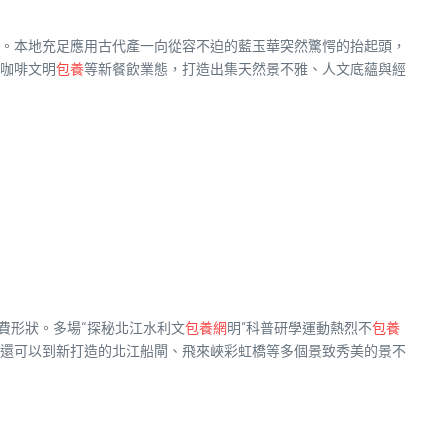
。本地充足應用古代產一向從容不迫的藍玉華突然驚愕的抬起頭，
咖啡文明
包養
等新餐飲業態，打造出集天然景不雅、人文底蘊與經
費形狀。多場“探秘北江水利文
包養網
明”科普研學運動熱烈不
包養
還可以到新打造的北江船閘、飛來峽彩虹橋等多個景致秀美的景不