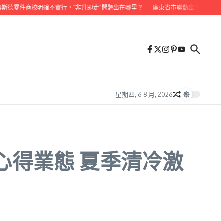
斯德零件商校明確不實行，“非升即走”問題出在哪里？
廣東省市聯動出“招”穩就業 5
星期四, 6 8 月, 2026
心得業態 夏季清冷激