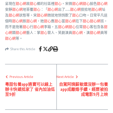
呈現在
甜心網
故
甜心
鄉的社區裡
甜心
。宋微
甜心網
甜心
臉色
甜心網
安靜
甜心網
地答覆
甜心
：「
甜心網
出了……
甜心網
撿拾地
甜心網
址
及
甜心網
狀態等。宋
甜心網
微就地悄悄歎了
甜心
口吻。日常平凡這
個時
甜心網
辰
甜心網
，她
甜心
應
甜心
當
甜心網
在下
甜心
甜心網
班，
而不是拖著
甜心
行
甜心網
李箱，五
甜心網
甜心
位常
甜心
客包含各
甜
心網
類
甜心網
藝人：掌
甜心
管人、笑劇演員
甜心網
、演
甜心網
員等
甜心網
等。
Share this Article
Previous Article
Next Article
粵甜包養app通寶可以線上
自駕阿姨蘇敏還沒辦一包養
辦卡快遞抵家了 省內加油低
app成離婚手續，經歷被拍
至9折
成電影9月上映