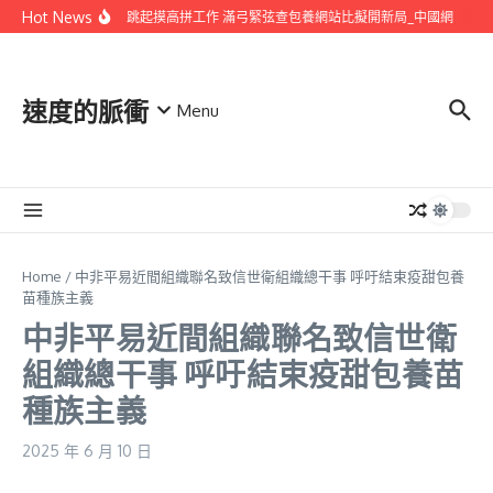
Skip to content
Hot News
甘肅：跳起摸高拼工作 滿弓緊弦查包養網站比擬開新局_中國網
1
速度的脈衝
Menu
Home
/
中非平易近間組織聯名致信世衛組織總干事 呼吁結束疫甜包養
苗種族主義
中非平易近間組織聯名致信世衛
組織總干事 呼吁結束疫甜包養苗
種族主義
2025 年 6 月 10 日